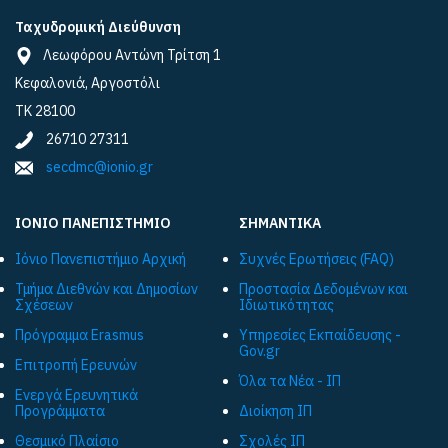
Ταχυδρομική Διεύθυνση
Λεωφόρου Αντώνη Τρίτση 1
Κεφαλονιά, Αργοστόλι
ΤΚ 28100
26710 27311
secdmc@ionio.gr
ΙΟΝΙΟ ΠΑΝΕΠΙΣΤΗΜΙΟ
ΣΗΜΑΝΤΙΚΑ
Ιόνιο Πανεπιστήμιο Αρχική
Συχνές Ερωτήσεις (FAQ)
Τμήμα Διεθνών και Δημοσίων
Προστασία Δεδομένων και
Σχέσεων
Ιδιωτικότητας
Πρόγραμμα Εrasmus
Υπηρεσίες Εκπαίδευσης -
Gov.gr
Επιτροπή Ερευνών
Όλα τα Νέα - ΙΠ
Ενεργά Ερευνητικά
Προγράμματα
Διοίκηση ΙΠ
Θεσμικό Πλαίσιο
Σχολές ΙΠ