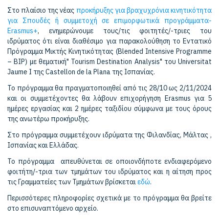
Στο πλαίσιο της νέας
προκήρυξης για βραχυχρόνια κινητικότητα
για Σπουδές ή συμμετοχή σε επιμορφωτικά προγράμματα-
Erasmus+
, ενημερώνουμε τους/τις φοιτητές/-τριες του
ιδρύματος ότι είναι διαθέσιμο για παρακολούθηση το Εντατικό
Πρόγραμμα Μικτής Κινητικότητας (Blended Intensive Programme
– BIP) με θεματική" Tourism Destination Analysis" του Universitat
Jaume I της Castellon de la Plana της Ισπανίας.
To πρόγραμμα θα πραγματοποιηθεί από τις 28/10 ως 2/11/2024
και οι συμμετέχοντες θα λάβουν επιχορήγηση Erasmus για 5
ημέρες εργασίας και 2 ημέρες ταξιδίου σύμφωνα με τους όρους
της ανωτέρω προκήρυξης.
Στο πρόγραμμα συμμετέχουν ιδρύματα της Φιλανδίας, Μάλτας ,
Ισπανίας και Ελλάδας.
Το πρόγραμμα απευθύνεται σε οποιονδήποτε ενδιαφερόμενο
φοιτήτη/-τρια των τμημάτων του ιδρύματος και η αίτηση προς
τις Γραμματείες των Τμημάτων βρίσκεται
εδώ
.
Περισσότερες πληροφορίες σχετικά με το πρόγραμμα θα βρείτε
στο επισυναπτόμενο αρχείο.