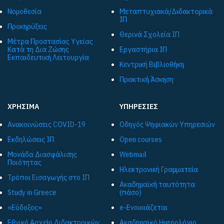
Νομοθεσία
Μεταπτυχιακά/Διδακτορικά
ΙΠ
Προκηρύξεις
Θερινά Σχολεία ΙΠ
Μέτρα Προστασίας Υγείας
Κατά τη Δια Ζώσης
Εργαστήρια ΙΠ
Εκπαιδευτική Λειτουργία
Κεντρική Βιβλιοθήκη
Πρακτική Άσκηση
ΧΡΗΣΙΜΑ
ΥΠΗΡΕΣΙΕΣ
Ανακοινώσεις COVID-19
Οδηγός Ψηφιακών Υπηρεσιών
Εκδηλώσεις ΙΠ
Open courses
Μονάδα Διασφάλισης
Webmail
Ποιότητας
Ηλεκτρονική Γραμματεία
Τρόποι Εισαγωγής στο ΙΠ
Ακαδημαϊκή ταυτότητα
Study in Greece
(πάσο)
«Εύδοξος»
e-Ενοικιάζεται
Εθνικό Αρχείο Διδακτορικών
Ακαδημαϊκό Ημερολόγιο