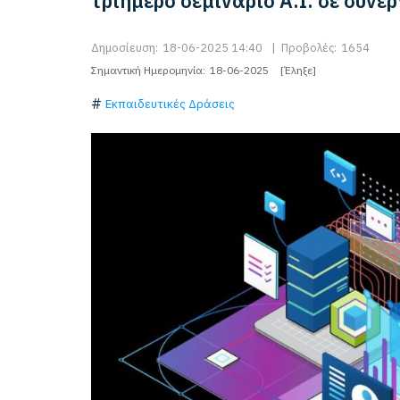
τριήμερο σεμινάριο A.I. σε συνερ
Δημοσίευση:
18-06-2025 14:40
|
Προβολές:
1654
Σημαντική Ημερομηνία:
18-06-2025
[Έληξε]
Εκπαιδευτικές Δράσεις