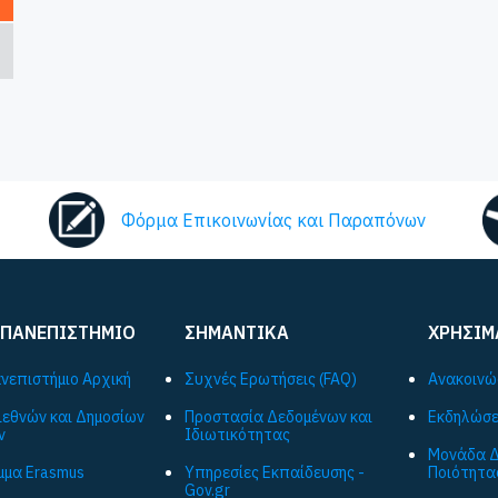
Φόρμα Επικοινωνίας και Παραπόνων
 ΠΑΝΕΠΙΣΤΗΜΙΟ
ΣΗΜΑΝΤΙΚΑ
ΧΡΗΣΙΜ
ανεπιστήμιο Αρχική
Συχνές Ερωτήσεις (FAQ)
Ανακοινώ
ιεθνών και Δημοσίων
Προστασία Δεδομένων και
Εκδηλώσε
ν
Ιδιωτικότητας
Μονάδα Δ
μα Εrasmus
Υπηρεσίες Εκπαίδευσης -
Ποιότητα
Gov.gr