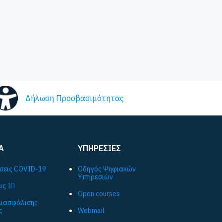
Δήλωση Προσβασιμότητας
Α
ΥΠΗΡΕΣΙΕΣ
σεις COVID-19
Οδηγός Ψηφιακών
Υπηρεσιών
ις ΙΠ
Open courses
ιασφάλισης
ς
Webmail