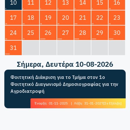
10
11
12
13
14
15
16
17
18
19
20
21
22
23
24
25
26
27
28
29
30
31
Σήμερα
, Δευτέρα 10-08-2026
Φοιτητική Διάκριση για το Τμήμα στον 1ο
Φοιτητικό Διαγωνισμό Δημοσιογραφίας για την
Αγροδιατροφή
Έναρξη:
01-11-2025
|
Λήξη:
31-01-2027
[Σε Εξέλιξη]