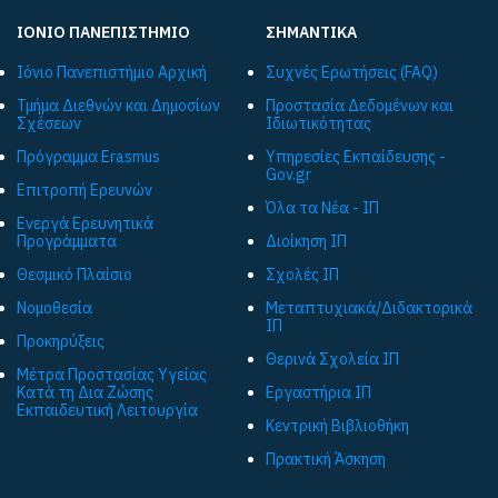
ΙΟΝΙΟ ΠΑΝΕΠΙΣΤΗΜΙΟ
ΣΗΜΑΝΤΙΚΑ
Ιόνιο Πανεπιστήμιο Αρχική
Συχνές Ερωτήσεις (FAQ)
Τμήμα Διεθνών και Δημοσίων
Προστασία Δεδομένων και
Σχέσεων
Ιδιωτικότητας
Πρόγραμμα Εrasmus
Υπηρεσίες Εκπαίδευσης -
Gov.gr
Επιτροπή Ερευνών
Όλα τα Νέα - ΙΠ
Ενεργά Ερευνητικά
Προγράμματα
Διοίκηση ΙΠ
Θεσμικό Πλαίσιο
Σχολές ΙΠ
Νομοθεσία
Μεταπτυχιακά/Διδακτορικά
ΙΠ
Προκηρύξεις
Θερινά Σχολεία ΙΠ
Μέτρα Προστασίας Υγείας
Κατά τη Δια Ζώσης
Εργαστήρια ΙΠ
Εκπαιδευτική Λειτουργία
Κεντρική Βιβλιοθήκη
Πρακτική Άσκηση