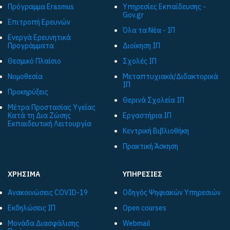
Πρόγραμμα Εrasmus
Υπηρεσίες Εκπαίδευσης -
Gov.gr
Επιτροπή Ερευνών
Όλα τα Νέα - ΙΠ
Ενεργά Ερευνητικά
Προγράμματα
Διοίκηση ΙΠ
Θεσμικό Πλαίσιο
Σχολές ΙΠ
Νομοθεσία
Μεταπτυχιακά/Διδακτορικά
ΙΠ
Προκηρύξεις
Θερινά Σχολεία ΙΠ
Μέτρα Προστασίας Υγείας
Κατά τη Δια Ζώσης
Εργαστήρια ΙΠ
Εκπαιδευτική Λειτουργία
Κεντρική Βιβλιοθήκη
Πρακτική Άσκηση
ΧΡΗΣΙΜΑ
ΥΠΗΡΕΣΙΕΣ
Ανακοινώσεις COVID-19
Οδηγός Ψηφιακών Υπηρεσιών
Εκδηλώσεις ΙΠ
Open courses
Μονάδα Διασφάλισης
Webmail