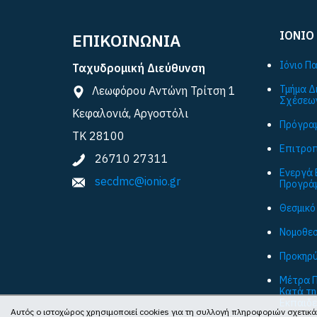
ΙΟΝΙΟ
ΕΠΙΚΟΙΝΩΝΙΑ
Ιόνιο Π
Ταχυδρομική Διεύθυνση
Τμήμα Δ
Λεωφόρου Αντώνη Τρίτση 1
Σχέσεω
Κεφαλονιά, Αργοστόλι
Πρόγραμ
ΤΚ 28100
Επιτροπ
26710 27311
Ενεργά 
secdmc@ionio.gr
Προγρά
Θεσμικό
Νομοθεσ
Προκηρύ
Μέτρα Π
Κατά τη
Εκπαιδε
Αυτός ο ιστοχώρος χρησιμοποιεί cookies για τη συλλογή πληροφοριών σχετικά