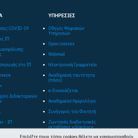
Α
ΥΠΗΡΕΣΙΕΣ
σεις COVID-19
Οδηγός Ψηφιακών
Υπηρεσιών
ις ΙΠ
Open courses
ιασφάλισης
ς
Webmail
ισαγωγής στο ΙΠ
Ηλεκτρονική Γραμματεία
Greece
Ακαδημαϊκή ταυτότητα
(πάσο)
»
e-Ενοικιάζεται
ρχείο Διδακτορικών
ν
Ακαδημαϊκό Ημερολόγιο
L
Συνήγορος του Φοιτητή
» - ΙΠ
Ζωντανές διαδικτυακές
μεταδόσεις «Δίαυλος»
ια Ιονίων Νήσων
Επιλέξτε ποιοι τύποι cookies θέλετε να χρησιμοποιηθούν