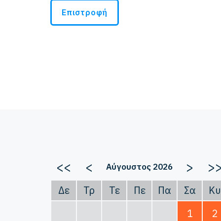
Επιστροφή
<<
<
>
>
Αύγουστος 2026
Δε
Τρ
Τε
Πε
Πα
Σα
Κυ
1
2