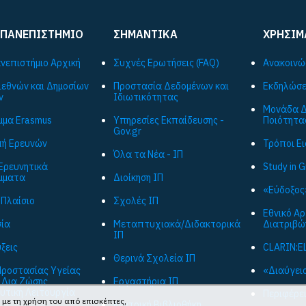
 ΠΑΝΕΠΙΣΤΗΜΙΟ
ΣΗΜΑΝΤΙΚΑ
ΧΡΗΣΙΜ
ανεπιστήμιο Αρχική
Συχνές Ερωτήσεις (FAQ)
Ανακοινώ
ιεθνών και Δημοσίων
Προστασία Δεδομένων και
Εκδηλώσε
ν
Ιδιωτικότητας
Μονάδα Δ
μα Εrasmus
Υπηρεσίες Εκπαίδευσης -
Ποιότητα
Gov.gr
ή Ερευνών
Τρόποι Ε
Όλα τα Νέα - ΙΠ
Ερευνητικά
Study in 
μματα
Διοίκηση ΙΠ
«Εύδοξος
 Πλαίσιο
Σχολές ΙΠ
Εθνικό Α
ία
Μεταπτυχιακά/Διδακτορικά
Διατριβώ
ΙΠ
ξεις
CLARIN:E
Θερινά Σχολεία ΙΠ
ροστασίας Υγείας
«Διαύγεια
 Δια Ζώσης
Εργαστήρια ΙΠ
υτική Λειτουργία
Περιφέρε
 με τη χρήση του από επισκέπτες,
Κεντρική Βιβλιοθήκη