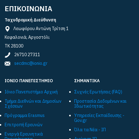
ΕΠΙΚΟΙΝΩΝΙΑ
Ταχυδρομική Διεύθυνση
Λεωφόρου Αντώνη Τρίτση 1
Κεφαλονιά, Αργοστόλι
ΤΚ 28100
26710 27311
secdmc@ionio.gr
ΙΟΝΙΟ ΠΑΝΕΠΙΣΤΗΜΙΟ
ΣΗΜΑΝΤΙΚΑ
Ιόνιο Πανεπιστήμιο Αρχική
Συχνές Ερωτήσεις (FAQ)
Τμήμα Διεθνών και Δημοσίων
Προστασία Δεδομένων και
Σχέσεων
Ιδιωτικότητας
Πρόγραμμα Εrasmus
Υπηρεσίες Εκπαίδευσης -
Gov.gr
Επιτροπή Ερευνών
Όλα τα Νέα - ΙΠ
Ενεργά Ερευνητικά
Προγράμματα
Διοίκηση ΙΠ