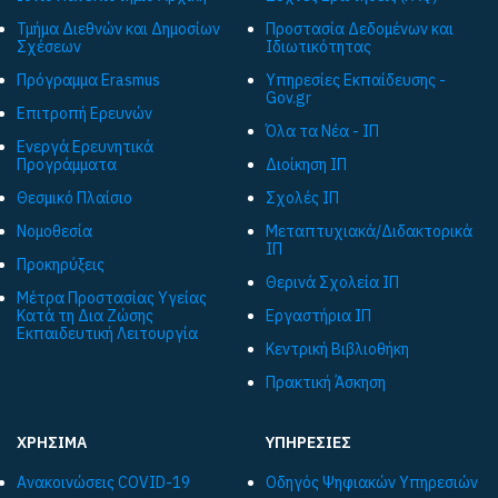
Τμήμα Διεθνών και Δημοσίων
Προστασία Δεδομένων και
Σχέσεων
Ιδιωτικότητας
Πρόγραμμα Εrasmus
Υπηρεσίες Εκπαίδευσης -
Gov.gr
Επιτροπή Ερευνών
Όλα τα Νέα - ΙΠ
Ενεργά Ερευνητικά
Προγράμματα
Διοίκηση ΙΠ
Θεσμικό Πλαίσιο
Σχολές ΙΠ
Νομοθεσία
Μεταπτυχιακά/Διδακτορικά
ΙΠ
Προκηρύξεις
Θερινά Σχολεία ΙΠ
Μέτρα Προστασίας Υγείας
Κατά τη Δια Ζώσης
Εργαστήρια ΙΠ
Εκπαιδευτική Λειτουργία
Κεντρική Βιβλιοθήκη
Πρακτική Άσκηση
ΧΡΗΣΙΜΑ
ΥΠΗΡΕΣΙΕΣ
Ανακοινώσεις COVID-19
Οδηγός Ψηφιακών Υπηρεσιών