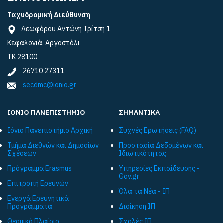
Ταχυδρομική Διεύθυνση
Λεωφόρου Αντώνη Τρίτση 1
Κεφαλονιά, Αργοστόλι
ΤΚ 28100
26710 27311
secdmc@ionio.gr
ΙΟΝΙΟ ΠΑΝΕΠΙΣΤΗΜΙΟ
ΣΗΜΑΝΤΙΚΑ
Ιόνιο Πανεπιστήμιο Αρχική
Συχνές Ερωτήσεις (FAQ)
Τμήμα Διεθνών και Δημοσίων
Προστασία Δεδομένων και
Σχέσεων
Ιδιωτικότητας
Πρόγραμμα Εrasmus
Υπηρεσίες Εκπαίδευσης -
Gov.gr
Επιτροπή Ερευνών
Όλα τα Νέα - ΙΠ
Ενεργά Ερευνητικά
Προγράμματα
Διοίκηση ΙΠ
Θεσμικό Πλαίσιο
Σχολές ΙΠ