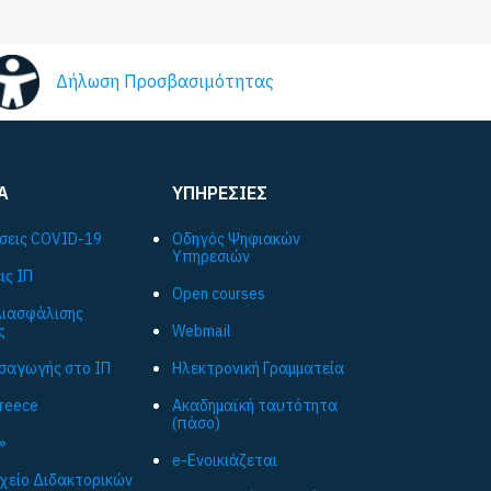
Δήλωση Προσβασιμότητας
Α
ΥΠΗΡΕΣΙΕΣ
σεις COVID-19
Οδηγός Ψηφιακών
Υπηρεσιών
ις ΙΠ
Open courses
ιασφάλισης
ς
Webmail
ισαγωγής στο ΙΠ
Ηλεκτρονική Γραμματεία
Greece
Ακαδημαϊκή ταυτότητα
(πάσο)
»
e-Ενοικιάζεται
ρχείο Διδακτορικών