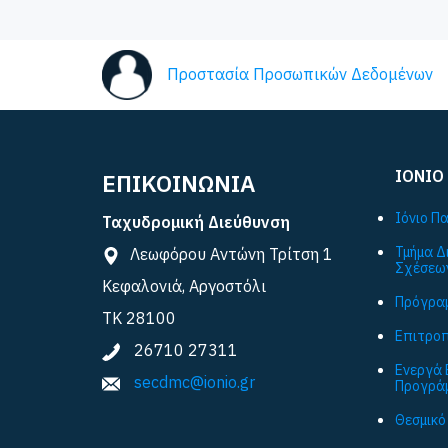
Προστασία Προσωπικών Δεδομένων
ΙΟΝΙΟ
ΕΠΙΚΟΙΝΩΝΙΑ
Ιόνιο Π
Ταχυδρομική Διεύθυνση
Τμήμα Δ
Λεωφόρου Αντώνη Τρίτση 1
Σχέσεω
Κεφαλονιά, Αργοστόλι
Πρόγραμ
ΤΚ 28100
Επιτροπ
26710 27311
Ενεργά 
secdmc@ionio.gr
Προγρά
Θεσμικό