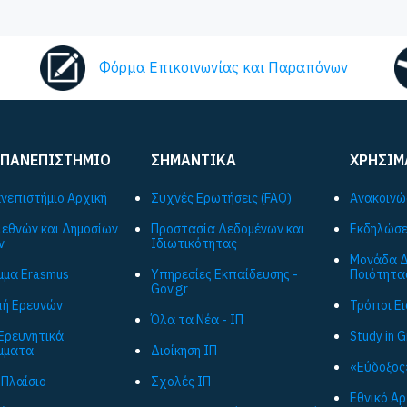
Φόρμα Επικοινωνίας και Παραπόνων
 ΠΑΝΕΠΙΣΤΗΜΙΟ
ΣΗΜΑΝΤΙΚΑ
ΧΡΗΣΙΜ
ανεπιστήμιο Αρχική
Συχνές Ερωτήσεις (FAQ)
Ανακοινώ
ιεθνών και Δημοσίων
Προστασία Δεδομένων και
Εκδηλώσε
ν
Ιδιωτικότητας
Μονάδα Δ
μα Εrasmus
Υπηρεσίες Εκπαίδευσης -
Ποιότητα
Gov.gr
ή Ερευνών
Τρόποι Ε
Όλα τα Νέα - ΙΠ
Ερευνητικά
Study in 
μματα
Διοίκηση ΙΠ
«Εύδοξος
 Πλαίσιο
Σχολές ΙΠ
Εθνικό Α