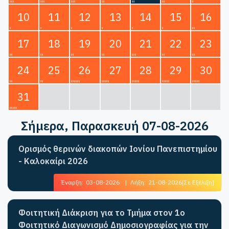
10
11
12
13
14
15
16
17
18
19
20
21
22
23
24
25
26
27
28
29
30
31
Σήμερα
, Παρασκευή 07-08-2026
Ορισμός θερινών διακοπών Ιονίου Πανεπιστημίου
- Καλοκαίρι 2026
Έναρξη:
03-08-2026
|
Λήξη:
21-08-2026
[Σε Εξέλιξη]
Φοιτητική Διάκριση για το Τμήμα στον 1ο
Φοιτητικό Διαγωνισμό Δημοσιογραφίας για την