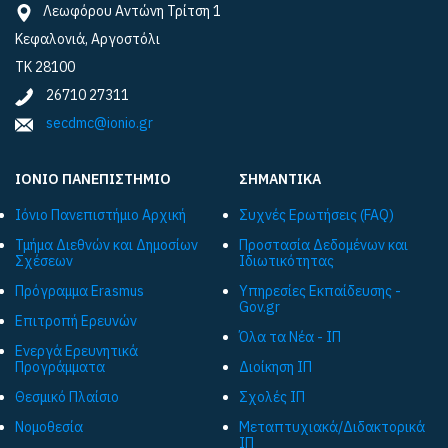
Λεωφόρου Αντώνη Τρίτση 1
Κεφαλονιά, Αργοστόλι
ΤΚ 28100
26710 27311
secdmc@ionio.gr
ΙΟΝΙΟ ΠΑΝΕΠΙΣΤΗΜΙΟ
ΣΗΜΑΝΤΙΚΑ
Ιόνιο Πανεπιστήμιο Αρχική
Συχνές Ερωτήσεις (FAQ)
Τμήμα Διεθνών και Δημοσίων
Προστασία Δεδομένων και
Σχέσεων
Ιδιωτικότητας
Πρόγραμμα Εrasmus
Υπηρεσίες Εκπαίδευσης -
Gov.gr
Επιτροπή Ερευνών
Όλα τα Νέα - ΙΠ
Ενεργά Ερευνητικά
Προγράμματα
Διοίκηση ΙΠ
Θεσμικό Πλαίσιο
Σχολές ΙΠ
Νομοθεσία
Μεταπτυχιακά/Διδακτορικά
ΙΠ