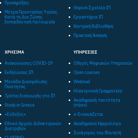
Προκηρύξεις
Θερινά Σχολεία ΙΠ
Μέτρα Προστασίας Υγείας
Κατά τη Δια Ζώσης
Εργαστήρια ΙΠ
Εκπαιδευτική Λειτουργία
Κεντρική Βιβλιοθήκη
Πρακτική Άσκηση
ΧΡΗΣΙΜΑ
ΥΠΗΡΕΣΙΕΣ
Ανακοινώσεις COVID-19
Οδηγός Ψηφιακών Υπηρεσιών
Εκδηλώσεις ΙΠ
Open courses
Μονάδα Διασφάλισης
Webmail
Ποιότητας
Ηλεκτρονική Γραμματεία
Τρόποι Εισαγωγής στο ΙΠ
Ακαδημαϊκή ταυτότητα
Study in Greece
(πάσο)
«Εύδοξος»
e-Ενοικιάζεται
Εθνικό Αρχείο Διδακτορικών
Ακαδημαϊκό Ημερολόγιο
Διατριβών
Συνήγορος του Φοιτητή
CLARIN:EL