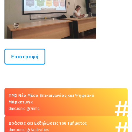
Επιστροφή
ΠΜΣ Νέα Μέσα Επικοινωνίας και Ψηφιακό
Μάρκετινγκ
dmc.ionio.gr/nmc
Δράσεις και Εκδηλώσεις του Τμήματος
dmc.ionio.gr/activities