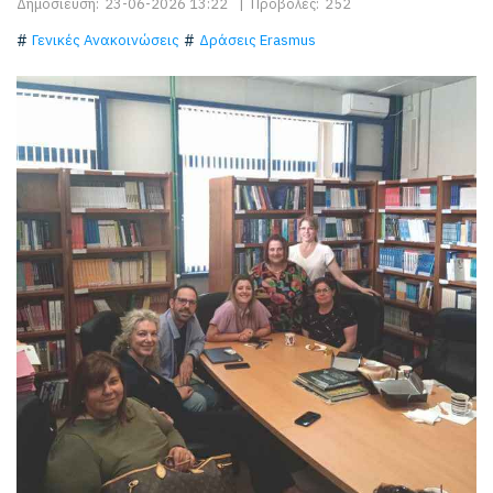
Δημοσίευση:
23-06-2026 13:22
|
Προβολές:
252
Γενικές Ανακοινώσεις
Δράσεις Erasmus