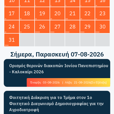
10
11
12
13
14
15
16
17
18
19
20
21
22
23
24
25
26
27
28
29
30
31
Σήμερα
, Παρασκευή 07-08-2026
Ορισμός θερινών διακοπών Ιονίου Πανεπιστημίου
- Καλοκαίρι 2026
Έναρξη:
03-08-2026
|
Λήξη:
21-08-2026
[Σε Εξέλιξη]
Φοιτητική Διάκριση για το Τμήμα στον 1ο
Φοιτητικό Διαγωνισμό Δημοσιογραφίας για την
Αγροδιατροφή