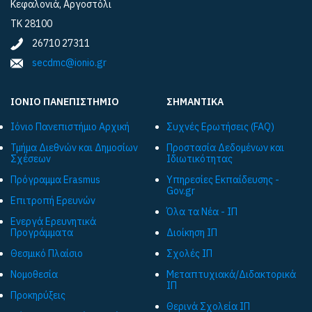
Κεφαλονιά, Αργοστόλι
ΤΚ 28100
26710 27311
secdmc@ionio.gr
ΙΟΝΙΟ ΠΑΝΕΠΙΣΤΗΜΙΟ
ΣΗΜΑΝΤΙΚΑ
Ιόνιο Πανεπιστήμιο Αρχική
Συχνές Ερωτήσεις (FAQ)
Τμήμα Διεθνών και Δημοσίων
Προστασία Δεδομένων και
Σχέσεων
Ιδιωτικότητας
Πρόγραμμα Εrasmus
Υπηρεσίες Εκπαίδευσης -
Gov.gr
Επιτροπή Ερευνών
Όλα τα Νέα - ΙΠ
Ενεργά Ερευνητικά
Προγράμματα
Διοίκηση ΙΠ
Θεσμικό Πλαίσιο
Σχολές ΙΠ
Νομοθεσία
Μεταπτυχιακά/Διδακτορικά
ΙΠ
Προκηρύξεις
Θερινά Σχολεία ΙΠ