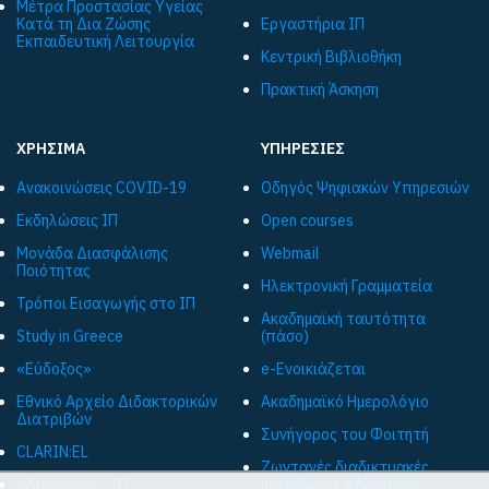
Μέτρα Προστασίας Υγείας
Κατά τη Δια Ζώσης
Εργαστήρια ΙΠ
Εκπαιδευτική Λειτουργία
Κεντρική Βιβλιοθήκη
Πρακτική Άσκηση
ΧΡΗΣΙΜΑ
ΥΠΗΡΕΣΙΕΣ
Ανακοινώσεις COVID-19
Οδηγός Ψηφιακών Υπηρεσιών
Εκδηλώσεις ΙΠ
Open courses
Μονάδα Διασφάλισης
Webmail
Ποιότητας
Ηλεκτρονική Γραμματεία
Τρόποι Εισαγωγής στο ΙΠ
Ακαδημαϊκή ταυτότητα
Study in Greece
(πάσο)
«Εύδοξος»
e-Ενοικιάζεται
Εθνικό Αρχείο Διδακτορικών
Ακαδημαϊκό Ημερολόγιο
Διατριβών
Συνήγορος του Φοιτητή
CLARIN:EL
Ζωντανές διαδικτυακές
«Διαύγεια» - ΙΠ
μεταδόσεις «Δίαυλος»