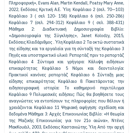
Πληροφορική», Evans Alan, Martin Kendall, Poatsy Mary Anne,
2022, Εκδόσεις Κριτική Α.Ε. Ύλη: Κεφάλαιο 2 (σελ. 70—103)
Κεφάλαιο 3 ( σελ 120- 158) Κεφάλαιο 6 (σελ. 250-286)
Κεφάλαιο 7 (σελ. 294-312) Κεφάλαιο 9 ( σελ. 388-431)
Μάθημα 2: Διαδικτυακή Δημοσιογραφία Βιβλίο:
«Δημοσιογραφία της Σύγκλησης», Janet Kolodzy, 2015,
Εκδόσεις Κλειδάριθμος . Ύλη Κεφάλαιο 2 Τα οκτώ συστατικά
της είδησης και τα εργαλεία για τη σύνταξή της Κεφάλαιο 3
Πηγές και υποστηρικτικό υλικό: Ρεπορτάζ πριν το ρεπορτάζ
Κεφάλαιο 4 Σύντομα και γρήγορα: Κάλυψη ειδήσεων
επικαιρότητας Κεφάλαιο 5 Νόμοι και δεοντολογία:
Πρακτικοί κανόνες ρεπορτάζ Κεφάλαιο 6 Σύνταξη μιας
είδησης επικαιρότητας Κεφάλαιο 8 Πακετάροντας την
ειδησεογραφική ιστορία: Το καθημερινό περιτύλιγμα
Κεφάλαιο 9 Πολυμεσικές ειδήσεις: Πώς θα βοηθήσετε τους
αναγνώστες να εντοπίσουν τις πληροφορίες που θέλουν ή
χρειάζονται Κεφάλαιο 11 Ψηφιακή αφήγηση: σχεδίαση και
δεδομένα Μάθημα 3: Αρχές Επικοινωνίας Βιβλίο: «Η θεωρία
της Μαζικής Επικοινωνίας για τον 21ο αιώνα», Ντένις
ΜακΚουέιλ, 2003, Εκδόσεις Καστανιώτης. Ύλη Από την αρχή