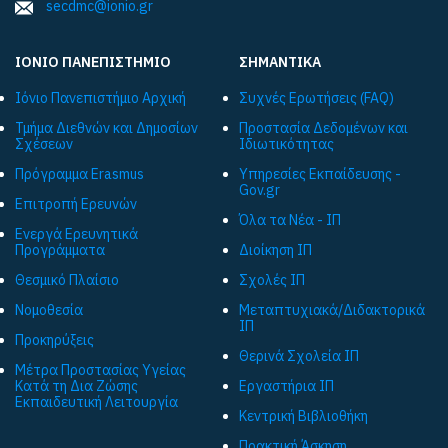
secdmc@ionio.gr
ΙΟΝΙΟ ΠΑΝΕΠΙΣΤΗΜΙΟ
ΣΗΜΑΝΤΙΚΑ
Ιόνιο Πανεπιστήμιο Αρχική
Συχνές Ερωτήσεις (FAQ)
Τμήμα Διεθνών και Δημοσίων
Προστασία Δεδομένων και
Σχέσεων
Ιδιωτικότητας
Πρόγραμμα Εrasmus
Υπηρεσίες Εκπαίδευσης -
Gov.gr
Επιτροπή Ερευνών
Όλα τα Νέα - ΙΠ
Ενεργά Ερευνητικά
Προγράμματα
Διοίκηση ΙΠ
Θεσμικό Πλαίσιο
Σχολές ΙΠ
Νομοθεσία
Μεταπτυχιακά/Διδακτορικά
ΙΠ
Προκηρύξεις
Θερινά Σχολεία ΙΠ
Μέτρα Προστασίας Υγείας
Κατά τη Δια Ζώσης
Εργαστήρια ΙΠ
Εκπαιδευτική Λειτουργία
Κεντρική Βιβλιοθήκη
Πρακτική Άσκηση