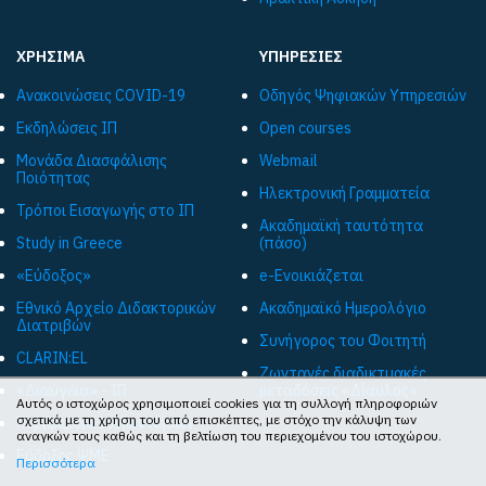
ΧΡΗΣΙΜΑ
ΥΠΗΡΕΣΙΕΣ
Ανακοινώσεις COVID-19
Οδηγός Ψηφιακών Υπηρεσιών
Εκδηλώσεις ΙΠ
Open courses
Μονάδα Διασφάλισης
Webmail
Ποιότητας
Ηλεκτρονική Γραμματεία
Τρόποι Εισαγωγής στο ΙΠ
Ακαδημαϊκή ταυτότητα
Study in Greece
(πάσο)
«Εύδοξος»
e-Ενοικιάζεται
Εθνικό Αρχείο Διδακτορικών
Ακαδημαϊκό Ημερολόγιο
Διατριβών
Συνήγορος του Φοιτητή
CLARIN:EL
Ζωντανές διαδικτυακές
«Διαύγεια» - ΙΠ
μεταδόσεις «Δίαυλος»
Αυτός ο ιστοχώρος χρησιμοποιεί cookies για τη συλλογή πληροφοριών
σχετικά με τη χρήση του από επισκέπτες, με στόχο την κάλυψη των
Περιφέρεια Ιονίων Νήσων
αναγκών τους καθώς και τη βελτίωση του περιεχομένου του ιστοχώρου.
Εύδοξος ΨΜΕ
Περισσότερα