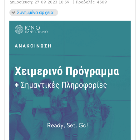
Δημοσίευση:
27-09-2023 10:59
|
Προβολές:
4509
Συνημμένα αρχεία