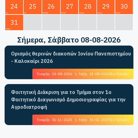
24
25
26
27
28
29
30
31
Σήμερα
, Σάββατο 08-08-2026
Ορισμός θερινών διακοπών Ιονίου Πανεπιστημίου
- Καλοκαίρι 2026
Έναρξη:
03-08-2026
|
Λήξη:
21-08-2026
[Σε Εξέλιξη]
Φοιτητική Διάκριση για το Τμήμα στον 1ο
Φοιτητικό Διαγωνισμό Δημοσιογραφίας για την
Αγροδιατροφή
Έναρξη:
01-11-2025
|
Λήξη:
31-01-2027
[Σε Εξέλιξη]