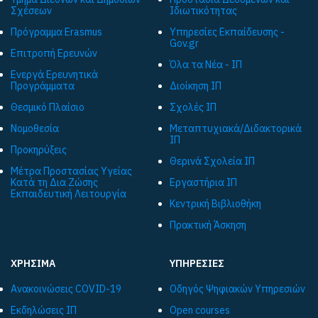
Σχέσεων
Ιδιωτικότητας
Πρόγραμμα Εrasmus
Υπηρεσίες Εκπαίδευσης -
Gov.gr
Επιτροπή Ερευνών
Όλα τα Νέα - ΙΠ
Ενεργά Ερευνητικά
Προγράμματα
Διοίκηση ΙΠ
Θεσμικό Πλαίσιο
Σχολές ΙΠ
Νομοθεσία
Μεταπτυχιακά/Διδακτορικά
ΙΠ
Προκηρύξεις
Θερινά Σχολεία ΙΠ
Μέτρα Προστασίας Υγείας
Κατά τη Δια Ζώσης
Εργαστήρια ΙΠ
Εκπαιδευτική Λειτουργία
Κεντρική Βιβλιοθήκη
Πρακτική Άσκηση
ΧΡΗΣΙΜΑ
ΥΠΗΡΕΣΙΕΣ
Ανακοινώσεις COVID-19
Οδηγός Ψηφιακών Υπηρεσιών
Εκδηλώσεις ΙΠ
Open courses