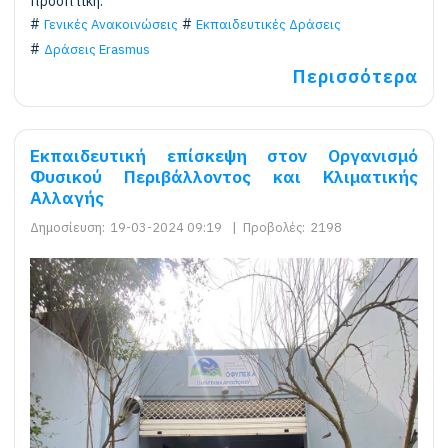
προοπτική.
Γενικές Ανακοινώσεις
Εκπαιδευτικές Δράσεις
Δράσεις Erasmus
Περισσότερα
Εκπαιδευτική επίσκεψη στον Οργανισμό
Φυσικού Περιβάλλοντος και Κλιματικής
Αλλαγής
Δημοσίευση:
19-03-2024 09:19
|
Προβολές:
2198