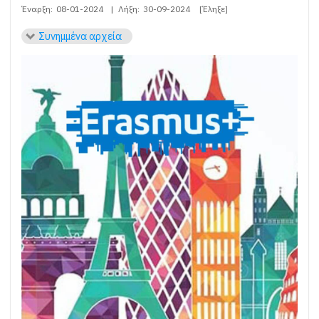
Έναρξη:
08-01-2024
|
Λήξη:
30-09-2024
[Έληξε]
Συνημμένα αρχεία