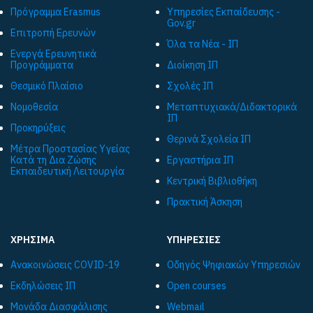
Πρόγραμμα Εrasmus
Υπηρεσίες Εκπαίδευσης -
Gov.gr
Επιτροπή Ερευνών
Όλα τα Νέα - ΙΠ
Ενεργά Ερευνητικά
Προγράμματα
Διοίκηση ΙΠ
Θεσμικό Πλαίσιο
Σχολές ΙΠ
Νομοθεσία
Μεταπτυχιακά/Διδακτορικά
ΙΠ
Προκηρύξεις
Θερινά Σχολεία ΙΠ
Μέτρα Προστασίας Υγείας
Κατά τη Δια Ζώσης
Εργαστήρια ΙΠ
Εκπαιδευτική Λειτουργία
Κεντρική Βιβλιοθήκη
Πρακτική Άσκηση
ΧΡΗΣΙΜΑ
ΥΠΗΡΕΣΙΕΣ
Ανακοινώσεις COVID-19
Οδηγός Ψηφιακών Υπηρεσιών
Εκδηλώσεις ΙΠ
Open courses
Μονάδα Διασφάλισης
Webmail