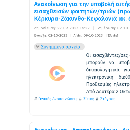
Ανακοίνωση για την υποβολή αιτή
εισαχθεισών φοιτητών/τριών (πρ
Κέρκυρα-Ζάκυνθο-Κεφαλονιά ακ. 
Δημοσίευση:
27-09-2023 16:22
|
Ενημέρωση:
02-10-
Έναρξη:
02-10-2023
|
Λήξη:
09-10-2023
[Έληξε]
Συνημμένα αρχεία
Οι εισαχθέντες/σες
μπορούν να υποβ
δικαιολογητικά γ
ηλεκτρονική διεύθυν
Προθεσμίες ηλεκτρ
Από Δευτέρα 2 Οκτω
Γενικές Ανακοινώσεις
Σίτιση
Στέγαση