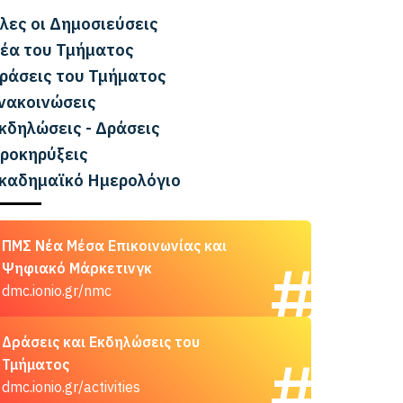
λες οι Δημοσιεύσεις
έα του Τμήματος
ράσεις του Τμήματος
νακοινώσεις
κδηλώσεις - Δράσεις
ροκηρύξεις
καδημαϊκό Ημερολόγιο
ΠΜΣ Νέα Μέσα Επικοινωνίας και
Ψηφιακό Μάρκετινγκ
dmc.ionio.gr/nmc
Δράσεις και Εκδηλώσεις του
Τμήματος
dmc.ionio.gr/activities