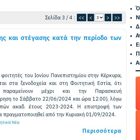
Ό
Ν
Σελίδα 3 / 4 :
<<
<
>
>>
Δ
Α
σης και στέγασης κατά την περίοδο των
Ε
Π
Α
φοιτητές του Ιονίου Πανεπιστημίου στην Κέρκυρα,
ται στα ξενοδοχεία και στη Φοιτητική Εστία, ότι
α παραμείνουν μέχρι και την Παρασκευή
ρηση το Σάββατο 22/06/2024 και ώρα 12.00), λόγω
οπών ακαδ. έτους 2023-2024. Η επιστροφή των
α πραγματοποιηθεί από την Κυριακή 01/09/2024.
ητικά Νέα
Περισσότερα