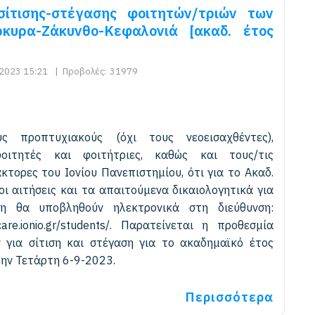
ίτισης-στέγασης φοιτητών/τριών των
υρα-Ζάκυνθο-Κεφαλονιά [ακαδ. έτος
2023 15:21
|
Προβολές:
31979
ς προπτυχιακούς (όχι τους νεοεισαχθέντες),
οιτητές και φοιτήτριες, καθώς και τους/τις
κτορες του Ιονίου Πανεπιστημίου, ότι για το Ακαδ.
ι αιτήσεις και τα απαιτούμενα δικαιολογητικά για
ση θα υποβληθούν ηλεκτρονικά στη διεύθυνση:
s.care.ionio.gr/students/. Παρατείνεται η προθεσμία
 για σίτιση και στέγαση για το ακαδημαϊκό έτος
την Τετάρτη 6-9-2023.
Περισσότερα