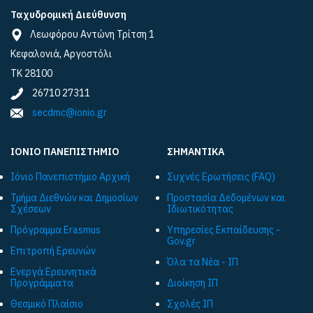
Ταχυδρομική Διεύθυνση
Λεωφόρου Αντώνη Τρίτση 1
Κεφαλονιά, Αργοστόλι
ΤΚ 28100
26710 27311
secdmc@ionio.gr
ΙΟΝΙΟ ΠΑΝΕΠΙΣΤΗΜΙΟ
ΣΗΜΑΝΤΙΚΑ
Ιόνιο Πανεπιστήμιο Αρχική
Συχνές Ερωτήσεις (FAQ)
Τμήμα Διεθνών και Δημοσίων
Προστασία Δεδομένων και
Σχέσεων
Ιδιωτικότητας
Πρόγραμμα Εrasmus
Υπηρεσίες Εκπαίδευσης -
Gov.gr
Επιτροπή Ερευνών
Όλα τα Νέα - ΙΠ
Ενεργά Ερευνητικά
Προγράμματα
Διοίκηση ΙΠ
Θεσμικό Πλαίσιο
Σχολές ΙΠ