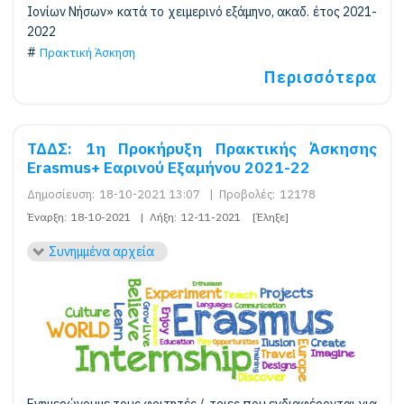
Ιονίων Νήσων» κατά το χειμερινό εξάμηνο, ακαδ. έτος 2021-
2022
Πρακτική Άσκηση
Περισσότερα
ΤΔΔΣ: 1η Προκήρυξη Πρακτικής Άσκησης
Erasmus+ Εαρινού Εξαμήνου 2021-22
Δημοσίευση:
18-10-2021 13:07
|
Προβολές:
12178
Έναρξη:
18-10-2021
|
Λήξη:
12-11-2021
[Έληξε]
Συνημμένα αρχεία
Ενημερώνουμε τους φοιτητές /-τριες που ενδιαφέρονται για