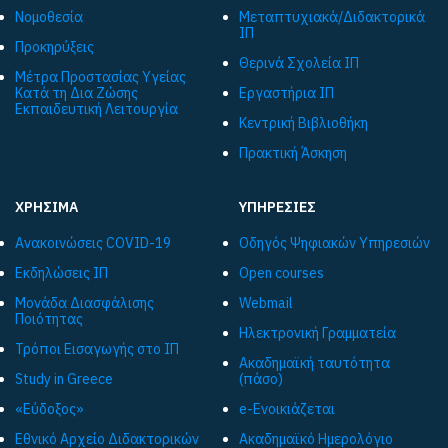
Νομοθεσία
Μεταπτυχιακά/Διδακτορικά
ΙΠ
Προκηρύξεις
Θερινά Σχολεία ΙΠ
Μέτρα Προστασίας Υγείας
Κατά τη Δια Ζώσης
Εργαστήρια ΙΠ
Εκπαιδευτική Λειτουργία
Κεντρική Βιβλιοθήκη
Πρακτική Άσκηση
ΧΡΗΣΙΜΑ
ΥΠΗΡΕΣΙΕΣ
Ανακοινώσεις COVID-19
Οδηγός Ψηφιακών Υπηρεσιών
Εκδηλώσεις ΙΠ
Open courses
Μονάδα Διασφάλισης
Webmail
Ποιότητας
Ηλεκτρονική Γραμματεία
Τρόποι Εισαγωγής στο ΙΠ
Ακαδημαϊκή ταυτότητα
Study in Greece
(πάσο)
«Εύδοξος»
e-Ενοικιάζεται
Εθνικό Αρχείο Διδακτορικών
Ακαδημαϊκό Ημερολόγιο