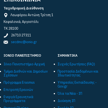
Ταχυδρομική Διεύθυνση
Λεωφόρου Αντώνη Τρίτση 1
Κεφαλονιά, Αργοστόλι
ΤΚ 28100
26710 27311
secdmc@ionio.gr
ΙΟΝΙΟ ΠΑΝΕΠΙΣΤΗΜΙΟ
ΣΗΜΑΝΤΙΚΑ
Ιόνιο Πανεπιστήμιο Αρχική
Συχνές Ερωτήσεις (FAQ)
Τμήμα Διεθνών και Δημοσίων
Προστασία Δεδομένων και
Σχέσεων
Ιδιωτικότητας
Πρόγραμμα Εrasmus
Υπηρεσίες Εκπαίδευσης -
Gov.gr
Επιτροπή Ερευνών
Όλα τα Νέα - ΙΠ
Ενεργά Ερευνητικά
Προγράμματα
Διοίκηση ΙΠ
Θεσμικό Πλαίσιο
Σχολές ΙΠ