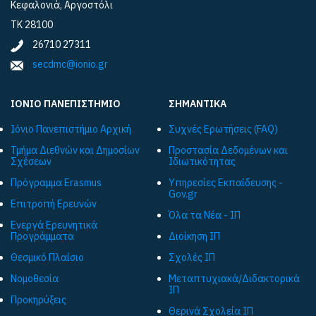
Κεφαλονιά, Αργοστόλι
ΤΚ 28100
26710 27311
secdmc@ionio.gr
ΙΟΝΙΟ ΠΑΝΕΠΙΣΤΗΜΙΟ
ΣΗΜΑΝΤΙΚΑ
Ιόνιο Πανεπιστήμιο Αρχική
Συχνές Ερωτήσεις (FAQ)
Τμήμα Διεθνών και Δημοσίων
Προστασία Δεδομένων και
Σχέσεων
Ιδιωτικότητας
Πρόγραμμα Εrasmus
Υπηρεσίες Εκπαίδευσης -
Gov.gr
Επιτροπή Ερευνών
Όλα τα Νέα - ΙΠ
Ενεργά Ερευνητικά
Προγράμματα
Διοίκηση ΙΠ
Θεσμικό Πλαίσιο
Σχολές ΙΠ
Νομοθεσία
Μεταπτυχιακά/Διδακτορικά
ΙΠ
Προκηρύξεις
Θερινά Σχολεία ΙΠ