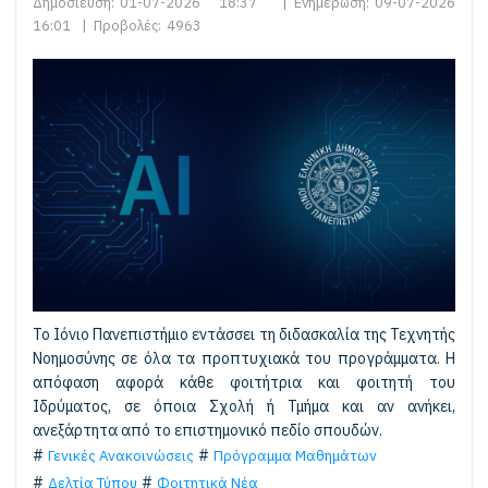
Δημοσίευση:
01-07-2026 18:37
|
Ενημέρωση:
09-07-2026
16:01
|
Προβολές:
4963
Το Ιόνιο Πανεπιστήμιο εντάσσει τη διδασκαλία της Τεχνητής
Νοημοσύνης σε όλα τα προπτυχιακά του προγράμματα. Η
απόφαση αφορά κάθε φοιτήτρια και φοιτητή του
Ιδρύματος, σε όποια Σχολή ή Τμήμα και αν ανήκει,
ανεξάρτητα από το επιστημονικό πεδίο σπουδών.
Γενικές Ανακοινώσεις
Πρόγραμμα Μαθημάτων
Δελτία Τύπου
Φοιτητικά Νέα