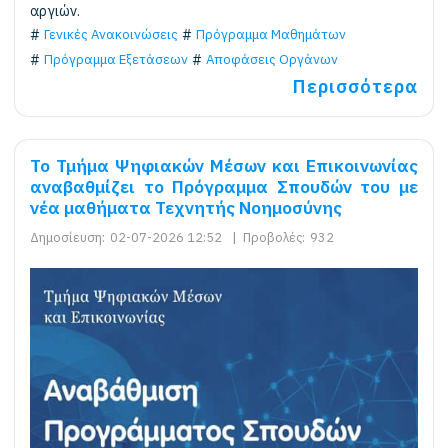
αργιών.
Γενικές Ανακοινώσεις
Πρόγραμμα Μαθημάτων
Πρόγραμμα Εξετάσεων
Αποφάσεις Οργάνων
Περισσότερα
Το Τμήμα Ψηφιακών Μέσων και Επικοινωνίας
αναβαθμίζει το Πρόγραμμα Σπουδών του με
νέα μαθήματα Τεχνητής Νοημοσύνης
Δημοσίευση:
02-07-2026 12:52
|
Προβολές:
932