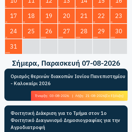
10
11
12
13
14
15
16
17
18
19
20
21
22
23
24
25
26
27
28
29
30
31
Σήμερα
, Παρασκευή 07-08-2026
Ορισμός θερινών διακοπών Ιονίου Πανεπιστημίου
- Καλοκαίρι 2026
Έναρξη:
03-08-2026
|
Λήξη:
21-08-2026
[Σε Εξέλιξη]
Φοιτητική Διάκριση για το Τμήμα στον 1ο
Φοιτητικό Διαγωνισμό Δημοσιογραφίας για την
Αγροδιατροφή