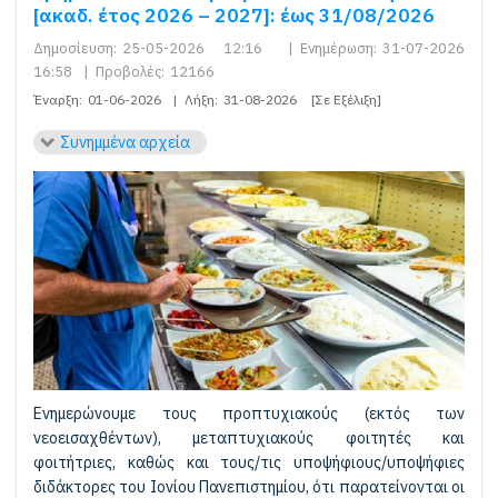
[ακαδ. έτος 2026 – 2027]: έως 31/08/2026
Δημοσίευση:
25-05-2026 12:16
|
Ενημέρωση:
31-07-2026
16:58
|
Προβολές:
12166
Έναρξη:
01-06-2026
|
Λήξη:
31-08-2026
[Σε Εξέλιξη]
Συνημμένα αρχεία
Ενημερώνουμε τους προπτυχιακούς (εκτός των
νεοεισαχθέντων), μεταπτυχιακούς φοιτητές και
φοιτήτριες, καθώς και τους/τις υποψήφιους/υποψήφιες
διδάκτορες του Ιονίου Πανεπιστημίου, ότι παρατείνονται οι