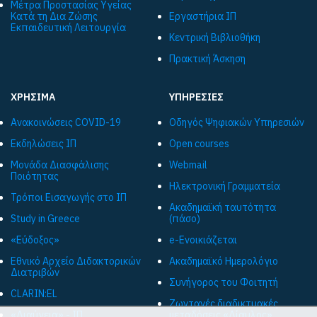
Μέτρα Προστασίας Υγείας
Κατά τη Δια Ζώσης
Εργαστήρια ΙΠ
Εκπαιδευτική Λειτουργία
Κεντρική Βιβλιοθήκη
Πρακτική Άσκηση
ΧΡΗΣΙΜΑ
ΥΠΗΡΕΣΙΕΣ
Ανακοινώσεις COVID-19
Οδηγός Ψηφιακών Υπηρεσιών
Εκδηλώσεις ΙΠ
Open courses
Μονάδα Διασφάλισης
Webmail
Ποιότητας
Ηλεκτρονική Γραμματεία
Τρόποι Εισαγωγής στο ΙΠ
Ακαδημαϊκή ταυτότητα
Study in Greece
(πάσο)
«Εύδοξος»
e-Ενοικιάζεται
Εθνικό Αρχείο Διδακτορικών
Ακαδημαϊκό Ημερολόγιο
Διατριβών
Συνήγορος του Φοιτητή
CLARIN:EL
Ζωντανές διαδικτυακές
«Διαύγεια» - ΙΠ
μεταδόσεις «Δίαυλος»