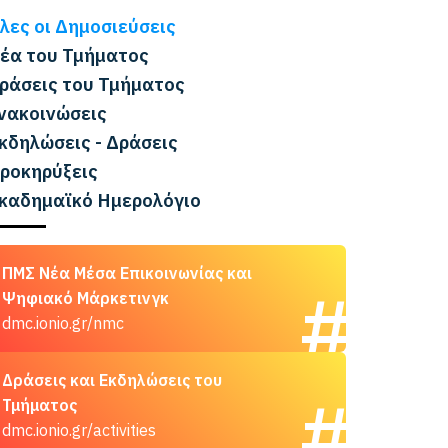
λες οι Δημοσιεύσεις
έα του Τμήματος
ράσεις του Τμήματος
νακοινώσεις
κδηλώσεις - Δράσεις
ροκηρύξεις
καδημαϊκό Ημερολόγιο
ΠΜΣ Νέα Μέσα Επικοινωνίας και
Ψηφιακό Μάρκετινγκ
dmc.ionio.gr/nmc
Δράσεις και Εκδηλώσεις του
Τμήματος
dmc.ionio.gr/activities