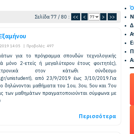
Ό
Ν
Σελίδα 77 / 80 :
<<
<
>
>>
Δ
Α
Εξαμήνου
Ε
2019 14:05
|
Προβολές:
497
Π
μάτων για το πρόγραμμα σπουδών τεχνολογικής
Α
ά μόνο 2-ετείς ή μεγαλύτερου έτους φοιτητές),
εκτρονικά στον κάτωθι σύνδεσμο
ion.gr/unistudent), από 23/9/2019 έως 3/10/2019.Για
νο δηλώνονται μαθήματα του 1ου, 3ου, 5ου και 7ου
εις των μαθημάτων πραγματοποιούνται σύμφωνα με
)
Περισσότερα