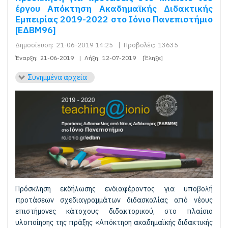
έργου Απόκτηση Ακαδηµαϊκής Διδακτικής
Εµπειρίας 2019-2022 στο Ιόνιο Πανεπιστήμιο
[ΕΔΒΜ96]
Δημοσίευση:
21-06-2019 14:25
|
Προβολές:
13635
Έναρξη:
21-06-2019
|
Λήξη:
12-07-2019
[Έληξε]
Συνημμένα αρχεία
Πρόσκληση εκδήλωσης ενδιαφέροντος για υποβολή
προτάσεων σχεδιαγραμμάτων διδασκαλίας από νέους
επιστήμονες κάτοχους διδακτορικού, στο πλαίσιο
υλοποίησης της πράξης «Απόκτηση ακαδημαϊκής διδακτικής