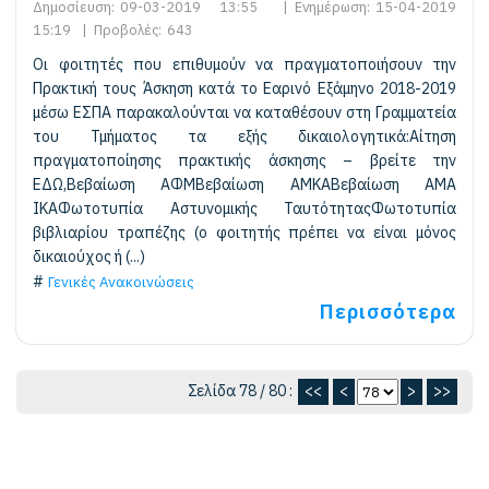
Δημοσίευση:
09-03-2019 13:55
|
Ενημέρωση:
15-04-2019
15:19
|
Προβολές:
643
Οι φοιτητές που επιθυμούν να πραγματοποιήσουν την
Πρακτική τους Άσκηση κατά το Εαρινό Εξάμηνο 2018-2019
μέσω ΕΣΠΑ παρακαλούνται να καταθέσουν στη Γραμματεία
του Τμήματος τα εξής δικαιολογητικά:Αίτηση
πραγματοποίησης πρακτικής άσκησης – βρείτε την
ΕΔΩ,Βεβαίωση ΑΦΜΒεβαίωση ΑΜΚΑΒεβαίωση AMA
IKAΦωτοτυπία Αστυνομικής ΤαυτότηταςΦωτοτυπία
βιβλιαρίου τραπέζης (ο φοιτητής πρέπει να είναι μόνος
δικαιούχος ή (...)
Γενικές Ανακοινώσεις
Περισσότερα
Σελίδα 78 / 80 :
<<
<
>
>>