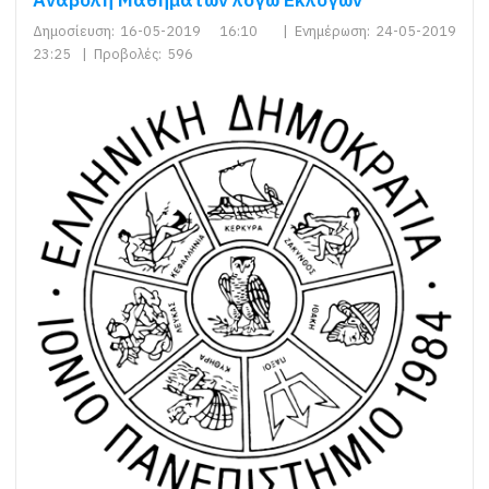
Δημοσίευση:
16-05-2019 16:10
|
Ενημέρωση:
24-05-2019
23:25
|
Προβολές:
596