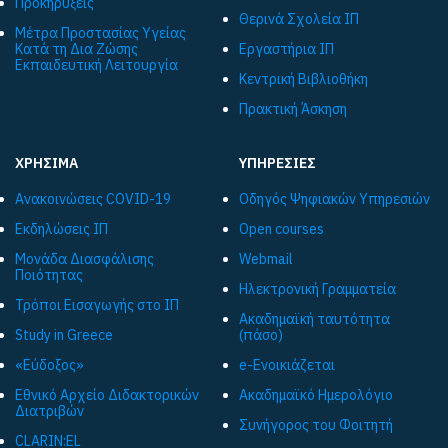
Προκηρύξεις
Θερινά Σχολεία ΙΠ
Μέτρα Προστασίας Υγείας
Κατά τη Δια Ζώσης
Εργαστήρια ΙΠ
Εκπαιδευτική Λειτουργία
Κεντρική Βιβλιοθήκη
Πρακτική Άσκηση
ΧΡΗΣΙΜΑ
ΥΠΗΡΕΣΙΕΣ
Ανακοινώσεις COVID-19
Οδηγός Ψηφιακών Υπηρεσιών
Εκδηλώσεις ΙΠ
Open courses
Μονάδα Διασφάλισης
Webmail
Ποιότητας
Ηλεκτρονική Γραμματεία
Τρόποι Εισαγωγής στο ΙΠ
Ακαδημαϊκή ταυτότητα
Study in Greece
(πάσο)
«Εύδοξος»
e-Ενοικιάζεται
Εθνικό Αρχείο Διδακτορικών
Ακαδημαϊκό Ημερολόγιο
Διατριβών
Συνήγορος του Φοιτητή
CLARIN:EL