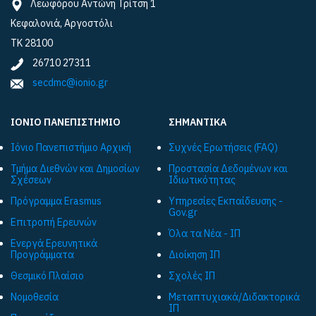
Λεωφόρου Αντώνη Τρίτση 1
Κεφαλονιά, Αργοστόλι
ΤΚ 28100
26710 27311
secdmc@ionio.gr
ΙΟΝΙΟ ΠΑΝΕΠΙΣΤΗΜΙΟ
ΣΗΜΑΝΤΙΚΑ
Ιόνιο Πανεπιστήμιο Αρχική
Συχνές Ερωτήσεις (FAQ)
Τμήμα Διεθνών και Δημοσίων
Προστασία Δεδομένων και
Σχέσεων
Ιδιωτικότητας
Πρόγραμμα Εrasmus
Υπηρεσίες Εκπαίδευσης -
Gov.gr
Επιτροπή Ερευνών
Όλα τα Νέα - ΙΠ
Ενεργά Ερευνητικά
Προγράμματα
Διοίκηση ΙΠ
Θεσμικό Πλαίσιο
Σχολές ΙΠ
Νομοθεσία
Μεταπτυχιακά/Διδακτορικά
ΙΠ