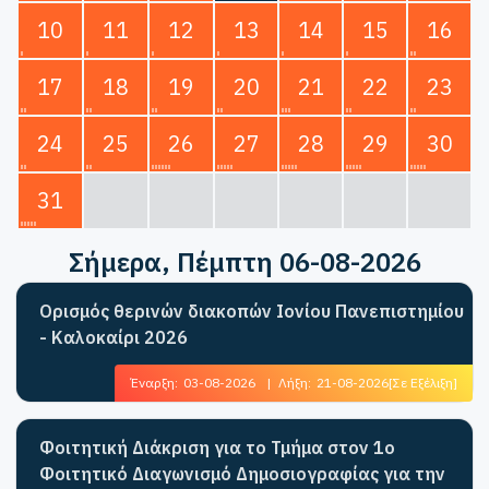
10
11
12
13
14
15
16
17
18
19
20
21
22
23
24
25
26
27
28
29
30
31
Σήμερα
, Πέμπτη 06-08-2026
Ορισμός θερινών διακοπών Ιονίου Πανεπιστημίου
- Καλοκαίρι 2026
Έναρξη:
03-08-2026
|
Λήξη:
21-08-2026
[Σε Εξέλιξη]
Φοιτητική Διάκριση για το Τμήμα στον 1ο
Φοιτητικό Διαγωνισμό Δημοσιογραφίας για την