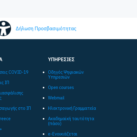
Δήλωση Προσβασιμότητας
Α
ΥΠΗΡΕΣΙΕΣ
σεις COVID-19
Οδηγός Ψηφιακών
Υπηρεσιών
ις ΙΠ
Open courses
ιασφάλισης
ς
Webmail
ισαγωγής στο ΙΠ
Ηλεκτρονική Γραμματεία
Greece
Ακαδημαϊκή ταυτότητα
(πάσο)
»
e-Ενοικιάζεται