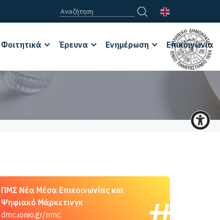
Φοιτητικά
Έρευνα
Ενημέρωση
Επικοινωνία
ΠΜΣ Νέα Μέσα Επικοινωνίας και
Ψηφιακό Μάρκετινγκ
dmc.ionio.gr/nmc