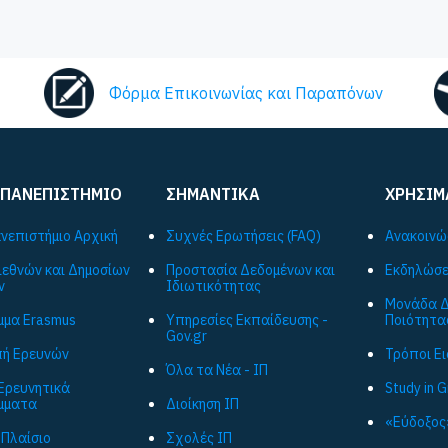
Φόρμα Επικοινωνίας και Παραπόνων
 ΠΑΝΕΠΙΣΤΗΜΙΟ
ΣΗΜΑΝΤΙΚΑ
ΧΡΗΣΙΜ
ανεπιστήμιο Αρχική
Συχνές Ερωτήσεις (FAQ)
Ανακοινώ
ιεθνών και Δημοσίων
Προστασία Δεδομένων και
Εκδηλώσε
ν
Ιδιωτικότητας
Μονάδα Δ
μα Εrasmus
Υπηρεσίες Εκπαίδευσης -
Ποιότητα
Gov.gr
ή Ερευνών
Τρόποι Ε
Όλα τα Νέα - ΙΠ
Ερευνητικά
Study in 
μματα
Διοίκηση ΙΠ
«Εύδοξος
 Πλαίσιο
Σχολές ΙΠ