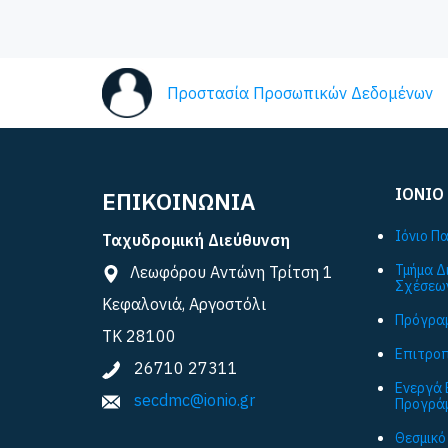
Προστασία Προσωπικών Δεδομένων
ΙΟΝΙΟ
ΕΠΙΚΟΙΝΩΝΙΑ
Ιόνιο Π
Ταχυδρομική Διεύθυνση
Τμήμα Δ
Λεωφόρου Αντώνη Τρίτση 1
Σχέσεω
Κεφαλονιά, Αργοστόλι
Πρόγραμ
ΤΚ 28100
Επιτροπ
26710 27311
Ενεργά 
secdmc@ionio.gr
Προγρά
Θεσμικό