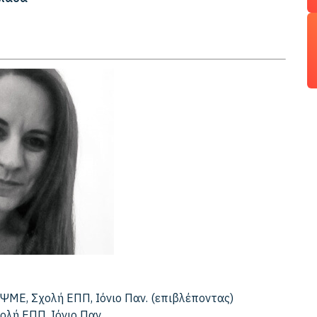
ΤΨΜΕ, Σχολή EΠΠ, Ιόνιο Παν. (επιβλέποντας)
ολή ΕΠΠ, Ιόνιο Παν.