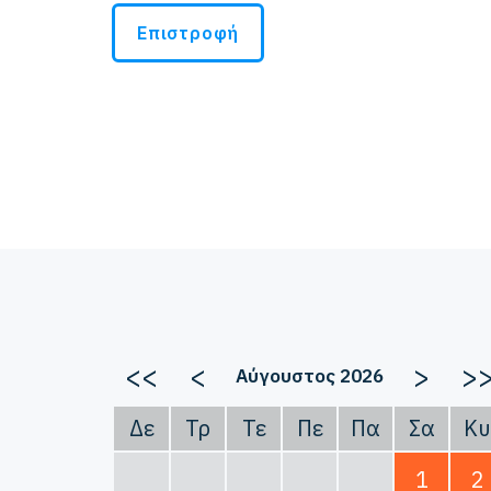
Επιστροφή
<<
<
>
>
Αύγουστος 2026
Δε
Τρ
Τε
Πε
Πα
Σα
Κυ
1
2