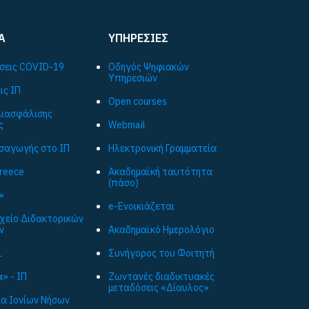
Α
ΥΠΗΡΕΣΙΕΣ
σεις COVID-19
Οδηγός Ψηφιακών
Υπηρεσιών
ις ΙΠ
Open courses
ιασφάλισης
ς
Webmail
ισαγωγής στο ΙΠ
Ηλεκτρονική Γραμματεία
Greece
Ακαδημαϊκή ταυτότητα
(πάσο)
»
e-Ενοικιάζεται
ρχείο Διδακτορικών
ν
Ακαδημαϊκό Ημερολόγιο
L
Συνήγορος του Φοιτητή
» - ΙΠ
Ζωντανές διαδικτυακές
μεταδόσεις «Δίαυλος»
ια Ιονίων Νήσων