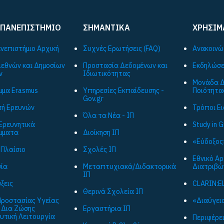
 ΠΑΝΕΠΙΣΤΗΜΙΟ
ΣΗΜΑΝΤΙΚΑ
ΧΡΗΣΙΜ
ανεπιστήμιο Αρχική
Συχνές Ερωτήσεις (FAQ)
Ανακοινώ
ιεθνών και Δημοσίων
Προστασία Δεδομένων και
Εκδηλώσε
ν
Ιδιωτικότητας
Μονάδα Δ
μα Εrasmus
Υπηρεσίες Εκπαίδευσης -
Ποιότητα
Gov.gr
ή Ερευνών
Τρόποι Ε
Όλα τα Νέα - ΙΠ
Ερευνητικά
Study in 
μματα
Διοίκηση ΙΠ
«Εύδοξος
 Πλαίσιο
Σχολές ΙΠ
Εθνικό Α
ία
Μεταπτυχιακά/Διδακτορικά
Διατριβώ
ΙΠ
ξεις
CLARIN:E
Θερινά Σχολεία ΙΠ
ροστασίας Υγείας
«Διαύγεια
 Δια Ζώσης
Εργαστήρια ΙΠ
υτική Λειτουργία
Περιφέρε