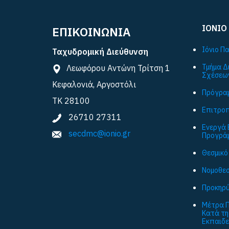
ΙΟΝΙΟ
ΕΠΙΚΟΙΝΩΝΙΑ
Ιόνιο Π
Ταχυδρομική Διεύθυνση
Τμήμα Δ
Λεωφόρου Αντώνη Τρίτση 1
Σχέσεω
Κεφαλονιά, Αργοστόλι
Πρόγραμ
ΤΚ 28100
Επιτροπ
26710 27311
Ενεργά 
secdmc@ionio.gr
Προγρά
Θεσμικό
Νομοθεσ
Προκηρύ
Μέτρα Π
Κατά τη
Εκπαιδε