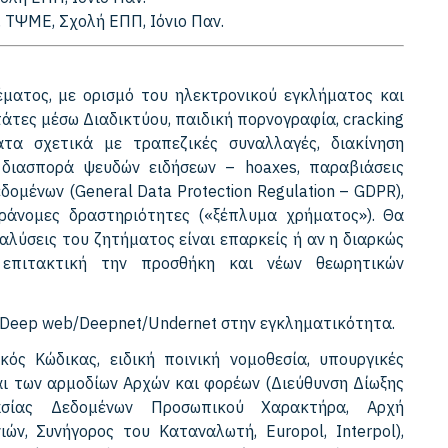
 ΤΨΜΕ, Σχολή EΠΠ, Ιόνιο Παν.
θέματος, με ορισμό του ηλεκτρονικού εγκλήματος και
άτες μέσω Διαδικτύου, παιδική πορνογραφία, cracking
ματα σχετικά με τραπεζικές συναλλαγές, διακίνηση
 διασπορά ψευδών ειδήσεων – hoaxes, παραβιάσεις
δομένων (General Data Protection Regulation – GDPR),
αράνομες δραστηριότητες («ξέπλυμα χρήματος»). Θα
αλύσεις του ζητήματος είναι επαρκείς ή αν η διαρκώς
 επιτακτική την προσθήκη και νέων θεωρητικών
 Deep web/Deepnet/Undernet στην εγκληματικότητα.
ός Κώδικας, ειδική ποινική νομοθεσία, υπουργικές
και των αρμοδίων Αρχών και φορέων (Διεύθυνση Δίωξης
ασίας Δεδομένων Προσωπικού Χαρακτήρα, Αρχή
ν, Συνήγορος του Καταναλωτή, Europol, Interpol),