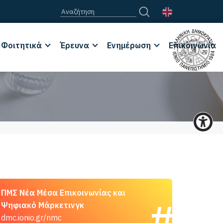
Φοιτητικά
Έρευνα
Ενημέρωση
Επικοινωνία
ΠΜΣ Νέα Μέσα Επικοινωνίας και
Ψηφιακό Μάρκετινγκ
dmc.ionio.gr/nmc