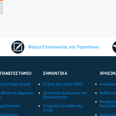
Φόρμα Επικοινωνίας και Παραπόνων
 ΠΑΝΕΠΙΣΤΗΜΙΟ
ΣΗΜΑΝΤΙΚΑ
ΧΡΗΣΙΜ
ανεπιστήμιο Αρχική
Συχνές Ερωτήσεις (FAQ)
Ανακοινώ
ιεθνών και Δημοσίων
Προστασία Δεδομένων και
Εκδηλώσε
ν
Ιδιωτικότητας
Μονάδα Δ
μα Εrasmus
Υπηρεσίες Εκπαίδευσης -
Ποιότητα
Gov.gr
ή Ερευνών
Τρόποι Ε