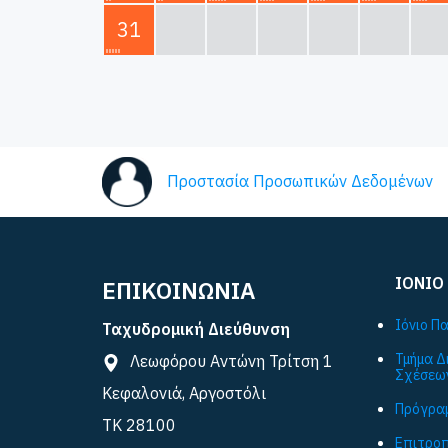
31
Προστασία Προσωπικών Δεδομένων
ΙΟΝΙΟ
ΕΠΙΚΟΙΝΩΝΙΑ
Ιόνιο Π
Ταχυδρομική Διεύθυνση
Τμήμα Δ
Λεωφόρου Αντώνη Τρίτση 1
Σχέσεω
Κεφαλονιά, Αργοστόλι
Πρόγραμ
ΤΚ 28100
Επιτροπ