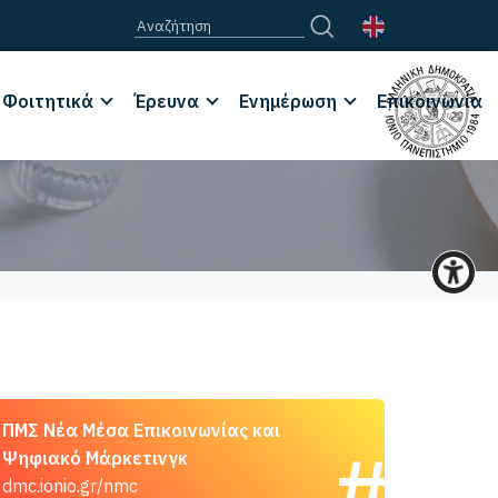
Φοιτητικά
Έρευνα
Ενημέρωση
Επικοινωνία
ΠΜΣ Νέα Μέσα Επικοινωνίας και
Ψηφιακό Μάρκετινγκ
dmc.ionio.gr/nmc