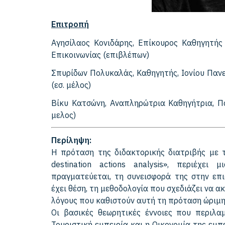
Επιτροπή
Αγησίλαος Κονιδάρης, Επίκουρος Καθηγητής
Επικοινωνίας (επιβλέπων)
Σπυρίδων Πολυκαλάς, Καθηγητής, Ιονίου Παν
(εσ. μέλος)
Βίκυ Κατσώνη, Αναπληρώτρια Καθηγήτρια, Πα
μελος)
Περίληψη:
Η πρόταση της διδακτορικής διατριβής με τί
destination actions analysis», περιέχει
πραγματεύεται, τη συνεισφορά της στην επι
έχει θέση, τη μεθοδολογία που σχεδιάζει να α
λόγους που καθιστούν αυτή τη πρόταση ώριμη
Οι βασικές θεωρητικές έννοιες που περιλαμ
Τουριστική εμπειρία και η Οικονομία της εμπ