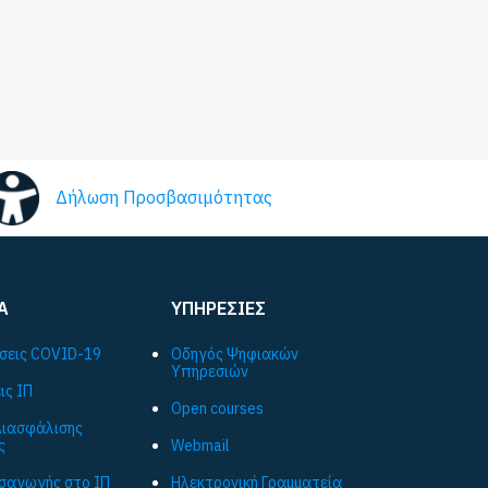
Δήλωση Προσβασιμότητας
Α
ΥΠΗΡΕΣΙΕΣ
σεις COVID-19
Οδηγός Ψηφιακών
Υπηρεσιών
ις ΙΠ
Open courses
ιασφάλισης
ς
Webmail
ισαγωγής στο ΙΠ
Ηλεκτρονική Γραμματεία