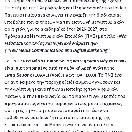
Tο Τμήμα Ψηφιακών Μέσων και Επικοινωνίας της Σχολής
Επιστήμης της Πληροφορίας και Πληροφορικής του Ιονίου
Πανεπιστημίου ανακοινώνει την έναρξη της διαδικασίας
υποβολής των αιτήσεων για την εισαγωγή μεταπτυχιακών
φοιτητών, για το ακαδημαϊκό έτος 2026-2027, στο
Πρόγραμμα Μεταπτυχιακών Σπουδών (ΠΜΣ) με τίτλο «
Νέα
Μέσα Επικοινωνίας και Ψηφιακό Μάρκετινγκ»
(“
New
Media
Communication
and
Digital
Marketing
”
).
Το ΠΜΣ «Νέα Μέσα Επικοινωνίας και Ψηφιακό Μάρκετινγκ»
είναι πιστοποιημένο από την Εθνική Αρχή Ανώτατης
Εκπαίδευσης (ΕΘΑΑΕ) (Αριθ. Πρωτ.
QA
_1603)
. Το ΠΜΣ έχει
ως αντικείμενο την παροχή εξειδικευμένων γνώσεων και
την ανάπτυξη ικανοτήτων αξιοποίησης των Ψηφιακών
Μέσων για την Επικοινωνία και το Μάρκετινγκ. Σκοπός του
προγράμματος είναι να παράσχει στους μεταπτυχιακούς
φοιτητές τη γνώση που είναι απαραίτητη ώστε να
εμβαθύνουν σε ειδικά ζητήματα της επιστήμης της
Επικοινωνίας και του Μάρκετινγκ και να αναπτύξουν
υψηλού επιπέδου επιστημονική σκέψη με επαγγελματικό