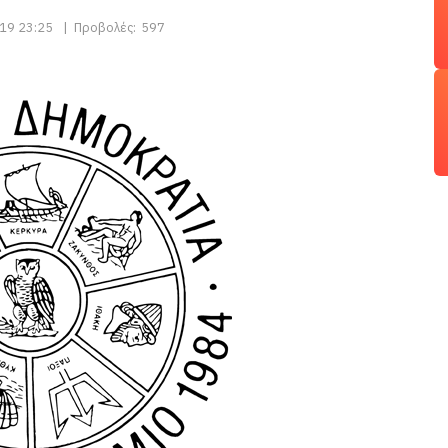
19 23:25
|
Προβολές:
597