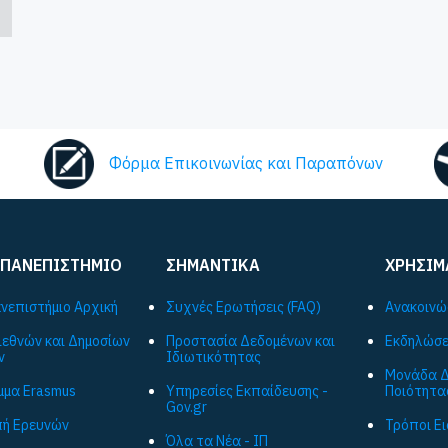
Φόρμα Επικοινωνίας και Παραπόνων
 ΠΑΝΕΠΙΣΤΗΜΙΟ
ΣΗΜΑΝΤΙΚΑ
ΧΡΗΣΙΜ
ανεπιστήμιο Αρχική
Συχνές Ερωτήσεις (FAQ)
Ανακοινώ
ιεθνών και Δημοσίων
Προστασία Δεδομένων και
Εκδηλώσε
ν
Ιδιωτικότητας
Μονάδα Δ
μα Εrasmus
Υπηρεσίες Εκπαίδευσης -
Ποιότητα
Gov.gr
ή Ερευνών
Τρόποι Ε
Όλα τα Νέα - ΙΠ