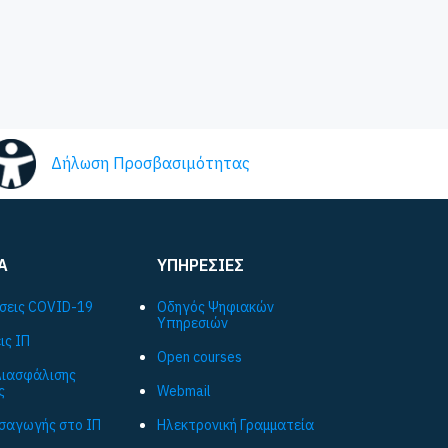
Δήλωση Προσβασιμότητας
Α
ΥΠΗΡΕΣΙΕΣ
σεις COVID-19
Οδηγός Ψηφιακών
Υπηρεσιών
ις ΙΠ
Open courses
ιασφάλισης
ς
Webmail
ισαγωγής στο ΙΠ
Ηλεκτρονική Γραμματεία