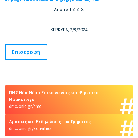
Από το Τ.Δ.Δ.Σ.
ΚΕΡΚΥΡΑ, 2/9/2024
Επιστροφή
ΠΜΣ Νέα Μέσα Επικοινωνίας και Ψηφιακό
Μάρκετινγκ
dmc.ionio.gr/nmc
Δράσεις και Εκδηλώσεις του Τμήματος
dmc.ionio.gr/activities