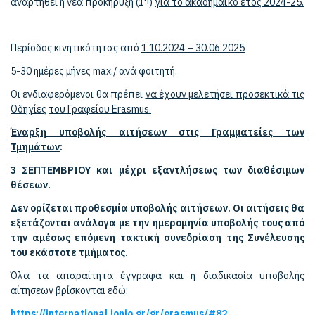
αναρτηθεί η νέα προκήρυξη (1
)
για το ακαδημαϊκό έτος 2024-25.
Περίοδος κινητικότητας από
1.10.2024 – 30.06.202
5
5-30 ημέρες μήνες max./ ανά φοιτητή.
Οι ενδιαφερόμενοι θα πρέπει
να έχουν μελετήσει προσεκτικά τις
Οδηγίες
του Γραφείου Erasmus.
Έναρξη υποβολής αιτήσεων στις Γραμματείες των
Τμημάτων
:
3 ΣΕΠΤΕΜΒΡΙΟΥ και μέχρι εξαντλήσεως των διαθέσιμων
θέσεων.
Δεν ορίζεται προθεσμία υποβολής αιτήσεων. Οι αιτήσεις θα
εξετάζονται ανάλογα με την ημερομηνία υποβολής τους από
την αμέσως επόμενη τακτική συνεδρίαση της Συνέλευσης
του εκάστοτε τμήματος.
Όλα τα απαραίτητα έγγραφα και η διαδικασία υποβολής
αίτησεων βρίσκονται εδώ:
https://international.ionio.gr/gr/erasmus/#82