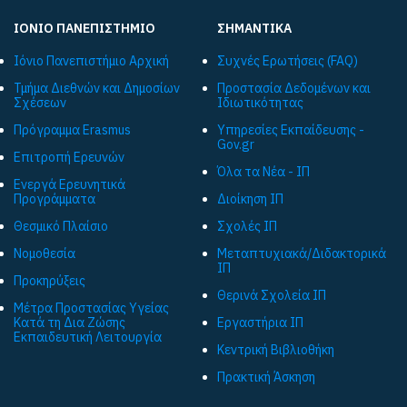
ΙΟΝΙΟ ΠΑΝΕΠΙΣΤΗΜΙΟ
ΣΗΜΑΝΤΙΚΑ
Ιόνιο Πανεπιστήμιο Αρχική
Συχνές Ερωτήσεις (FAQ)
Τμήμα Διεθνών και Δημοσίων
Προστασία Δεδομένων και
Σχέσεων
Ιδιωτικότητας
Πρόγραμμα Εrasmus
Υπηρεσίες Εκπαίδευσης -
Gov.gr
Επιτροπή Ερευνών
Όλα τα Νέα - ΙΠ
Ενεργά Ερευνητικά
Προγράμματα
Διοίκηση ΙΠ
Θεσμικό Πλαίσιο
Σχολές ΙΠ
Νομοθεσία
Μεταπτυχιακά/Διδακτορικά
ΙΠ
Προκηρύξεις
Θερινά Σχολεία ΙΠ
Μέτρα Προστασίας Υγείας
Κατά τη Δια Ζώσης
Εργαστήρια ΙΠ
Εκπαιδευτική Λειτουργία
Κεντρική Βιβλιοθήκη
Πρακτική Άσκηση