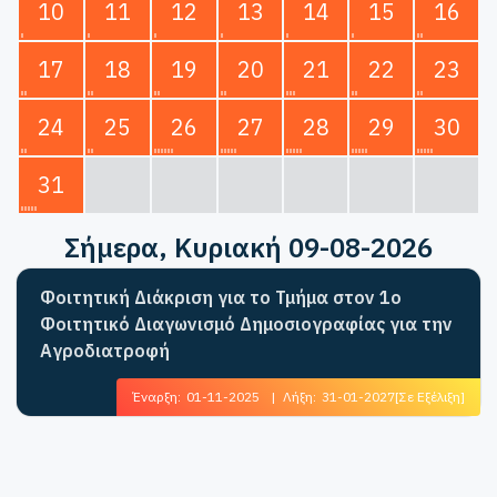
10
11
12
13
14
15
16
17
18
19
20
21
22
23
24
25
26
27
28
29
30
31
Σήμερα
, Κυριακή 09-08-2026
Φοιτητική Διάκριση για το Τμήμα στον 1ο
Φοιτητικό Διαγωνισμό Δημοσιογραφίας για την
Αγροδιατροφή
Έναρξη:
01-11-2025
|
Λήξη:
31-01-2027
[Σε Εξέλιξη]