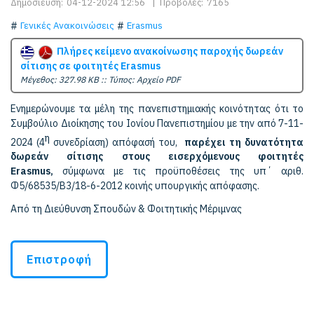
Δημοσίευση:
04-12-2024 12:56
|
Προβολές:
7165
Γενικές Ανακοινώσεις
Erasmus
Πλήρες κείμενο ανακοίνωσης παροχής δωρεάν
σίτισης σε φοιτητές Erasmus
Mέγεθος: 327.98 KB :: Τύπος: Αρχείο PDF
Ενημερώνουμε τα μέλη της πανεπιστημιακής κοινότητας ότι το
Συμβούλιο Διοίκησης του Ιονίου Πανεπιστημίου με την από 7-11-
η
2024 (4
συνεδρίαση) απόφασή του,
παρέχει τη δυνατότητα
δωρεάν σίτισης στους εισερχόμενους φοιτητές
Εrasmus,
σύμφωνα με τις προϋποθέσεις της υπ΄ αριθ.
Φ5/68535/Β3/18-6-2012 κοινής υπουργικής απόφασης.
Από τη Διεύθυνση Σπουδών & Φοιτητικής Μέριμνας
Επιστροφή