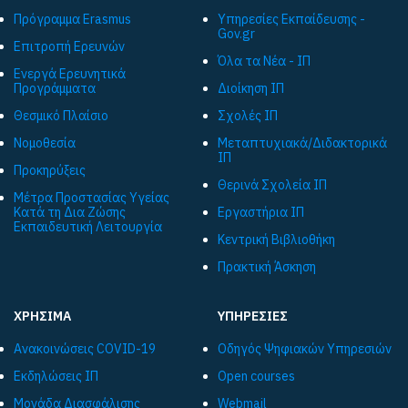
Πρόγραμμα Εrasmus
Υπηρεσίες Εκπαίδευσης -
Gov.gr
Επιτροπή Ερευνών
Όλα τα Νέα - ΙΠ
Ενεργά Ερευνητικά
Προγράμματα
Διοίκηση ΙΠ
Θεσμικό Πλαίσιο
Σχολές ΙΠ
Νομοθεσία
Μεταπτυχιακά/Διδακτορικά
ΙΠ
Προκηρύξεις
Θερινά Σχολεία ΙΠ
Μέτρα Προστασίας Υγείας
Κατά τη Δια Ζώσης
Εργαστήρια ΙΠ
Εκπαιδευτική Λειτουργία
Κεντρική Βιβλιοθήκη
Πρακτική Άσκηση
ΧΡΗΣΙΜΑ
ΥΠΗΡΕΣΙΕΣ
Ανακοινώσεις COVID-19
Οδηγός Ψηφιακών Υπηρεσιών
Εκδηλώσεις ΙΠ
Open courses
Μονάδα Διασφάλισης
Webmail