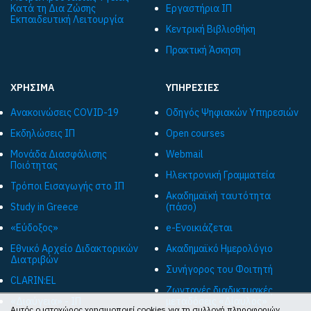
Κατά τη Δια Ζώσης
Εργαστήρια ΙΠ
Εκπαιδευτική Λειτουργία
Κεντρική Βιβλιοθήκη
Πρακτική Άσκηση
ΧΡΗΣΙΜΑ
ΥΠΗΡΕΣΙΕΣ
Ανακοινώσεις COVID-19
Οδηγός Ψηφιακών Υπηρεσιών
Εκδηλώσεις ΙΠ
Open courses
Μονάδα Διασφάλισης
Webmail
Ποιότητας
Ηλεκτρονική Γραμματεία
Τρόποι Εισαγωγής στο ΙΠ
Ακαδημαϊκή ταυτότητα
Study in Greece
(πάσο)
«Εύδοξος»
e-Ενοικιάζεται
Εθνικό Αρχείο Διδακτορικών
Ακαδημαϊκό Ημερολόγιο
Διατριβών
Συνήγορος του Φοιτητή
CLARIN:EL
Ζωντανές διαδικτυακές
«Διαύγεια» - ΙΠ
μεταδόσεις «Δίαυλος»
Αυτός ο ιστοχώρος χρησιμοποιεί cookies για τη συλλογή πληροφοριών