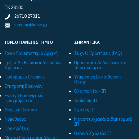
ΤΚ 28100
26710 27311
secdmc@ionio.gr
ΙΟΝΙΟ ΠΑΝΕΠΙΣΤΗΜΙΟ
ΣΗΜΑΝΤΙΚΑ
Ιόνιο Πανεπιστήμιο Αρχική
Συχνές Ερωτήσεις (FAQ)
Τμήμα Διεθνών και Δημοσίων
Προστασία Δεδομένων και
Σχέσεων
Ιδιωτικότητας
Πρόγραμμα Εrasmus
Υπηρεσίες Εκπαίδευσης -
Gov.gr
Επιτροπή Ερευνών
Όλα τα Νέα - ΙΠ
Ενεργά Ερευνητικά
Προγράμματα
Διοίκηση ΙΠ
Θεσμικό Πλαίσιο
Σχολές ΙΠ
Νομοθεσία
Μεταπτυχιακά/Διδακτορικά
ΙΠ
Προκηρύξεις
Θερινά Σχολεία ΙΠ
Μέτρα Προστασίας Υγείας