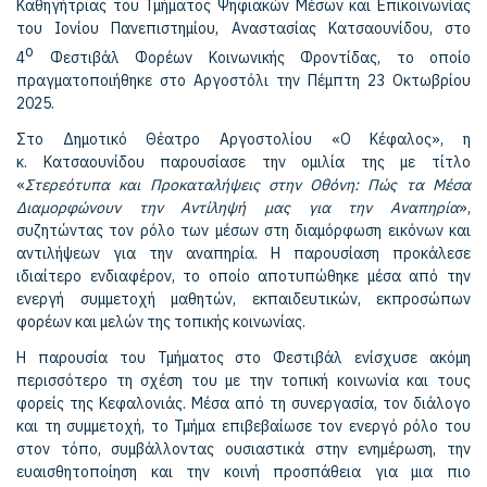
Καθηγήτριας του Τμήματος Ψηφιακών Μέσων και Επικοινωνίας
του Ιονίου Πανεπιστημίου, Αναστασίας Κατσαουνίδου, στο
ο
4
Φεστιβάλ Φορέων Κοινωνικής Φροντίδας, το οποίο
πραγματοποιήθηκε στο Αργοστόλι την Πέμπτη 23 Οκτωβρίου
2025.
Στο Δημοτικό Θέατρο Αργοστολίου «Ο Κέφαλος», η
κ
.
Κατσαουνίδου παρουσίασε την ομιλία της με τίτλο
«
Στερεότυπα και Προκαταλήψεις στην Οθόνη: Πώς τα Μέσα
Διαμορφώνουν την Αντίληψή μας για την Αναπηρία
»,
συζητώντας τον ρόλο των μέσων στη διαμόρφωση εικόνων και
αντιλήψεων για την αναπηρία. Η παρουσίαση προκάλεσε
ιδιαίτερο ενδιαφέρον, το οποίο αποτυπώθηκε μέσα από την
ενεργή συμμετοχή μαθητών, εκπαιδευτικών, εκπροσώπων
φορέων και μελών της τοπικής κοινωνίας.
Η παρουσία του Τμήματος στο Φεστιβάλ ενίσχυσε ακόμη
περισσότερο τη σχέση του με την τοπική κοινωνία και τους
φορείς της Κεφαλονιάς. Μέσα από τη συνεργασία, τον διάλογο
και τη συμμετοχή, το Τμήμα επιβεβαίωσε τον ενεργό ρόλο του
στον τόπο, συμβάλλοντας ουσιαστικά στην ενημέρωση, την
ευαισθητοποίηση και την κοινή προσπάθεια για μια πιο