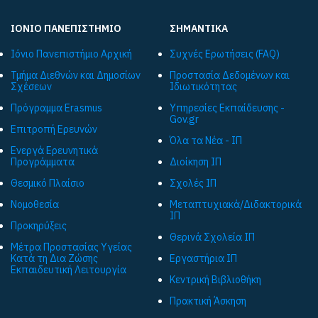
ΙΟΝΙΟ ΠΑΝΕΠΙΣΤΗΜΙΟ
ΣΗΜΑΝΤΙΚΑ
Ιόνιο Πανεπιστήμιο Αρχική
Συχνές Ερωτήσεις (FAQ)
Τμήμα Διεθνών και Δημοσίων
Προστασία Δεδομένων και
Σχέσεων
Ιδιωτικότητας
Πρόγραμμα Εrasmus
Υπηρεσίες Εκπαίδευσης -
Gov.gr
Επιτροπή Ερευνών
Όλα τα Νέα - ΙΠ
Ενεργά Ερευνητικά
Προγράμματα
Διοίκηση ΙΠ
Θεσμικό Πλαίσιο
Σχολές ΙΠ
Νομοθεσία
Μεταπτυχιακά/Διδακτορικά
ΙΠ
Προκηρύξεις
Θερινά Σχολεία ΙΠ
Μέτρα Προστασίας Υγείας
Κατά τη Δια Ζώσης
Εργαστήρια ΙΠ
Εκπαιδευτική Λειτουργία
Κεντρική Βιβλιοθήκη
Πρακτική Άσκηση