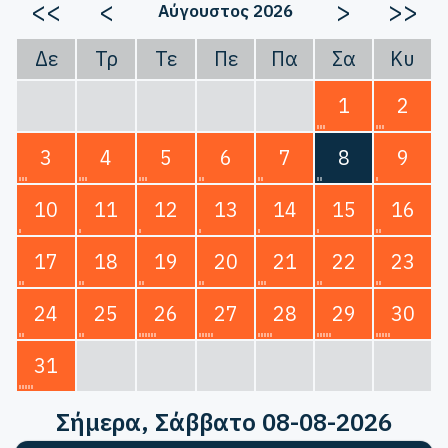
<<
<
>
>>
Αύγουστος 2026
Δε
Τρ
Τε
Πε
Πα
Σα
Κυ
1
2
3
4
5
6
7
8
9
10
11
12
13
14
15
16
17
18
19
20
21
22
23
24
25
26
27
28
29
30
31
Σήμερα
, Σάββατο 08-08-2026