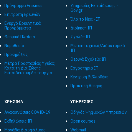
Πρόγραμμα Εrasmus
Υπηρεσίες Εκπαίδευσης -
Gov.gr
Επιτροπή Ερευνών
Όλα τα Νέα - ΙΠ
Ενεργά Ερευνητικά
Προγράμματα
Διοίκηση ΙΠ
Θεσμικό Πλαίσιο
Σχολές ΙΠ
Νομοθεσία
Μεταπτυχιακά/Διδακτορικά
ΙΠ
Προκηρύξεις
Θερινά Σχολεία ΙΠ
Μέτρα Προστασίας Υγείας
Κατά τη Δια Ζώσης
Εργαστήρια ΙΠ
Εκπαιδευτική Λειτουργία
Κεντρική Βιβλιοθήκη
Πρακτική Άσκηση
ΧΡΗΣΙΜΑ
ΥΠΗΡΕΣΙΕΣ
Ανακοινώσεις COVID-19
Οδηγός Ψηφιακών Υπηρεσιών
Εκδηλώσεις ΙΠ
Open courses
Μονάδα Διασφάλισης
Webmail