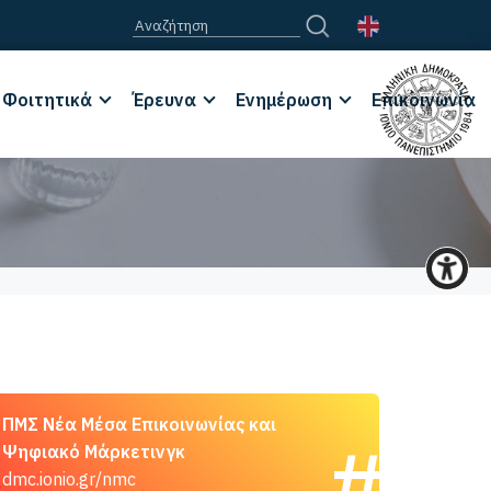
Φοιτητικά
Έρευνα
Ενημέρωση
Επικοινωνία
ΠΜΣ Νέα Μέσα Επικοινωνίας και
Ψηφιακό Μάρκετινγκ
dmc.ionio.gr/nmc