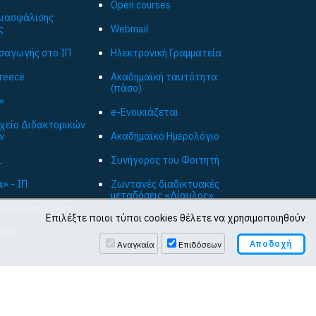
Open courses
ιασφάλισης
ς
Webmail
ισαγωγής στο ΙΠ
Ηλεκτρονική Γραμματεία
Greece
Ακαδημαϊκή ταυτότητα
(πάσο)
»
e-Ενοικιάζεται
ρχείο Διδακτορικών
ν
Ακαδημαϊκό Ημερολόγιο
L
Συνήγορος του Φοιτητή
» - ΙΠ
Ζωντανές διαδικτυακές
μεταδόσεις «Δίαυλος»
ια Ιονίων Νήσων
Επιλέξτε ποιοι τύποι cookies θέλετε να χρησιμοποιηθούν
ΨΜΕ
Αναγκαία
Επιδόσεων