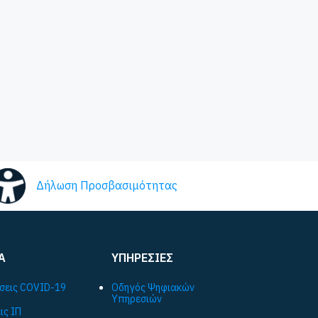
Δήλωση Προσβασιμότητας
Α
ΥΠΗΡΕΣΙΕΣ
σεις COVID-19
Οδηγός Ψηφιακών
Υπηρεσιών
ις ΙΠ