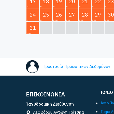
17
18
19
20
21
22
23
24
25
26
27
28
29
30
31
Προστασία Προσωπικών Δεδομένων
ΙΟΝΙΟ
ΕΠΙΚΟΙΝΩΝΙΑ
Ιόνιο Π
Ταχυδρομική Διεύθυνση
Τμήμα Δ
Λεωφόρου Αντώνη Τρίτση 1