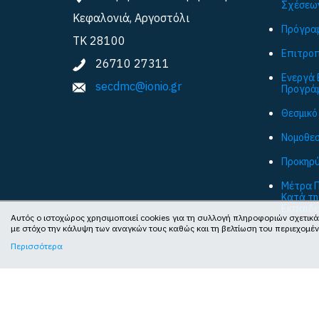
Σχέσεω
Κεφαλονιά, Αργοστόλι
Πρόγραμ
ΤΚ 28100
Επιτροπ
26710 27311
Ενεργά 
secdmc@ionio.gr
Προγρά
Θεσμικό
Νομοθεσ
Προκηρύ
Μέτρα Π
Κατά τη
Εκπαιδε
Αυτός ο ιστοχώρος χρησιμοποιεί cookies για τη συλλογή πληροφοριών σχετικά
με στόχο την κάλυψη των αναγκών τους καθώς και τη βελτίωση του περιεχομέ
Περισσότερα