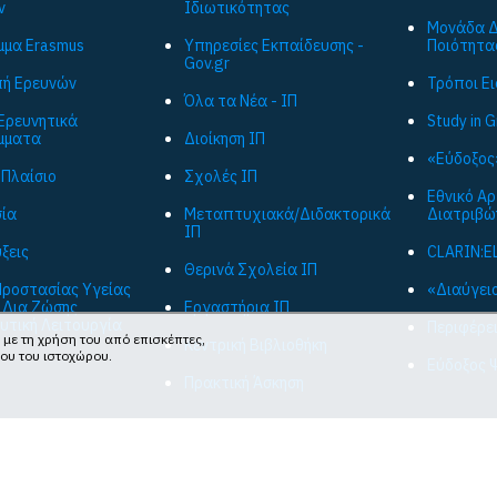
ν
Ιδιωτικότητας
Μονάδα Δ
μα Εrasmus
Υπηρεσίες Εκπαίδευσης -
Ποιότητα
Gov.gr
ή Ερευνών
Τρόποι Ε
Όλα τα Νέα - ΙΠ
Ερευνητικά
Study in 
μματα
Διοίκηση ΙΠ
«Εύδοξος
 Πλαίσιο
Σχολές ΙΠ
Εθνικό Α
ία
Μεταπτυχιακά/Διδακτορικά
Διατριβώ
ΙΠ
ξεις
CLARIN:E
Θερινά Σχολεία ΙΠ
ροστασίας Υγείας
«Διαύγεια
 Δια Ζώσης
Εργαστήρια ΙΠ
υτική Λειτουργία
Περιφέρε
 με τη χρήση του από επισκέπτες,
Κεντρική Βιβλιοθήκη
νου του ιστοχώρου.
Εύδοξος 
Πρακτική Άσκηση