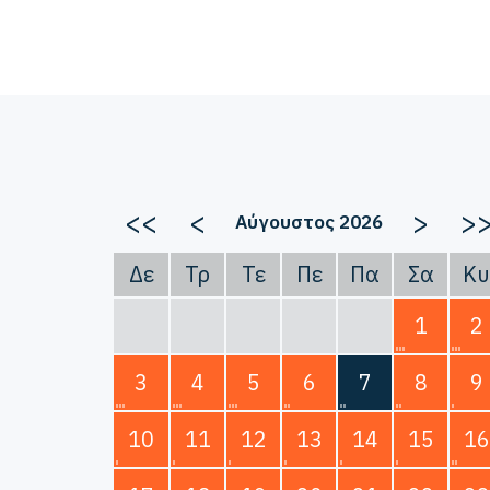
<<
<
>
>
Αύγουστος 2026
Δε
Τρ
Τε
Πε
Πα
Σα
Κυ
1
2
3
4
5
6
7
8
9
10
11
12
13
14
15
16