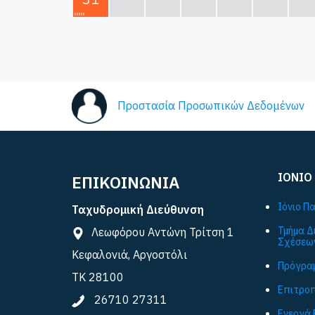
Προστασία Προσωπικών Δεδομένων
ΙΟΝΙΟ
ΕΠΙΚΟΙΝΩΝΙΑ
Ιόνιο Π
Ταχυδρομική Διεύθυνση
Τμήμα Δ
Λεωφόρου Αντώνη Τρίτση 1
Σχέσεω
Κεφαλονιά, Αργοστόλι
Πρόγραμ
ΤΚ 28100
Επιτροπ
26710 27311
Ενεργά 