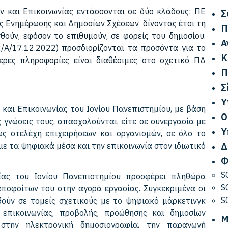
 και Επικοινωνίας εντάσσονται σε δύο κλάδους: ΠΕ
Σ
ας Ενημέρωσης και Δημοσίων Σχέσεων δίνοντας έτσι τη
Π
ούν, εφόσον το επιθυμούν, σε φορείς του δημοσίου.
Α
Α/17.12.2022) προσδιορίζονται τα προσόντα για το
Κ
ερες πληροφορίες είναι διαθέσιμες στο σχετικό ΠΔ
Π
Σ
Υ
και Επικοινωνίας του Ιονίου Πανεπιστημίου, με βάση
Ο
ς γνώσεις τους, απασχολούνται, είτε σε συνεργασία με
Υ
ς στελέχη επιχειρήσεων και οργανισμών, σε όλο το
Δ
ε τα ψηφιακά μέσα και την επικοινωνία στον ιδιωτικό
Φ
S
ας του Ιονίου Πανεπιστημίου προσφέρει πληθώρα
S
οφοίτων του στην αγορά εργασίας. Συγκεκριμένα οι
S
ούν σε τομείς σχετικούς με το ψηφιακό μάρκετινγκ
ν επικοινωνίας, προβολής, προώθησης και δημοσίων
Μ
στην ηλεκτρονική δημοσιογραφία, την παραγωγή