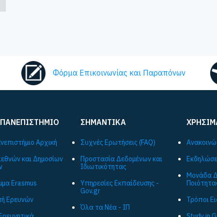
Φόρμα Επικοινωνίας και Παραπόνων
 ΠΑΝΕΠΙΣΤΗΜΙΟ
ΣΗΜΑΝΤΙΚΑ
ΧΡΗΣΙΜ
ανεπιστήμιο Αρχική
Συχνές Ερωτήσεις (FAQ)
Ανακοινώ
ιεθνών και Δημοσίων
Προστασία Δεδομένων και
Εκδηλώσε
ν
Ιδιωτικότητας
Μονάδα Δ
μα Εrasmus
Υπηρεσίες Εκπαίδευσης -
Ποιότητα
Gov.gr
ή Ερευνών
Τρόποι Ε
Όλα τα Νέα - ΙΠ
Ερευνητικά
Study in 