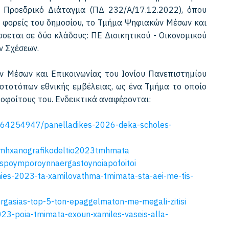
 Προεδρικό Διάταγμα (ΠΔ 232/Α/17.12.2022), όπου
ε φορείς του δημοσίου, το Τμήμα Ψηφιακών Μέσων και
σσεται σε δύο κλάδους: ΠΕ Διοικητικού - Οικονομικού
ν Σχέσεων.
 Μέσων και Επικοινωνίας του Ιονίου Πανεπιστημίου
στοτόπων εθνικής εμβέλειας, ως ένα Τμήμα τo οποίο
οφοίτους του. Ενδεικτικά αναφέρονται:
i/564254947/panelladikes-2026-deka-scholes-
mhxanografikodeltio2023tmhmata
iespoymporoynnaergas
toynoiapofoitoi
ies-
2023-ta-xamilovathma-tmimata-
sta-aei-me-tis-
rgasias-
top-5-ton-epaggelmaton-me-
megali-zitisi
2023-poia-tmimata-exoun-xamiles-vaseis-alla-