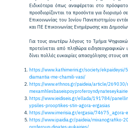
Ειδικότερα όπως αναφέρεται στο πρόσφατο
προσδιορίζονται τα προσόντα για διορισμό σ
Επικοινωνίας του Ιονίου Πανεπιστημίου εντά
και ΠΕ Επικοινωνίας Ενημέρωσης και Δημοσίω
Για τους ανωτέρω λόγους το Τμήμα Ψηφιακών
προτείνεται από πληθώρα ειδησεογραφικών ι
δίνει πολλές ευκαιρίες απασχόλησης στους απ
https://www.kathimerini.gr/society/ekpaideys
diamantia-me-chamili-vasi/
https://www.ethnos.gr/paideia/
article/269030/
mexamhlesbaseispoyproferoyndyn
ateseykair
https://www.ieidiseis.gr/
ellada/191784/panellin
ypsiles-
prooptikes-stin-agora-ergasias
https://www.imerisia.gr/
ergasia/74675_agora-e
https://www.ipaidia.gr/paideia/mixanografiko-
proferoun-dinates-eukairies/