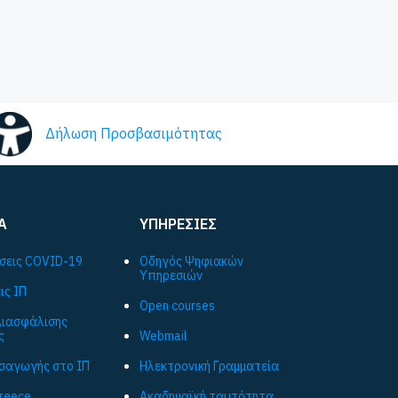
Δήλωση Προσβασιμότητας
Α
ΥΠΗΡΕΣΙΕΣ
σεις COVID-19
Οδηγός Ψηφιακών
Υπηρεσιών
ις ΙΠ
Open courses
ιασφάλισης
ς
Webmail
ισαγωγής στο ΙΠ
Ηλεκτρονική Γραμματεία
Greece
Ακαδημαϊκή ταυτότητα