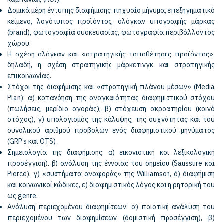
Δομικά μέρη έντυπης διαφήμισης: πηχυαίο μήνυμα, επεξηγηματικό
κείμενο, λογότυπος προϊόντος, σλόγκαν υπογραφής μάρκας
(brand), φωτογραφία συσκευασίας, φωτογραφία περιβάλλοντος
χώρου.
Η σχέση σλόγκαν και «στρατηγικής τοποθέτησης προϊόντος»,
δηλαδή, η σχέση στρατηγικής μάρκετινγκ και στρατηγικής
επικοινωνίας.
Στόχοι της διαφήμισης και «στρατηγική πλάνου μέσων» (Media
Plan): α) κατανόηση της αναγκαιότητας διαφημιστικού στόχου
(πωλήσεις, μερίδιο αγοράς), β) στόχευση ακροατηρίου (κοινό
στόχος), γ) υπολογισμός της κάλυψης, της συχνότητας και του
συνολικού αριθμού προβολών ενός διαφημιστικού μηνύματος
(GRP’s και OTS).
Σημειολογία της διαφήμισης: α) εικονιστική και λεξικολογική
προσέγγιση), β) ανάλυση της έννοιας του σημείου (Saussure και
Pierce), γ) «συστήματα αναφοράς» της Williamson, δ) διαφήμιση
και κοινωνικοί κώδικες, ε) διαφημιστικός λόγος και η ρητορική του
ως genre.
Ανάλυση περιεχομένου διαφημίσεων: α) ποιοτική ανάλυση του
περιεχομένου των διαφημίσεων (δομιστική προσέγγιση), β)