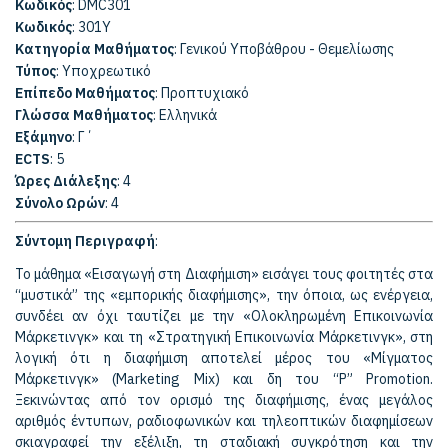
Κωδικός
: DMC301
Κωδικός
: 301Υ
Κατηγορία Μαθήματος
: Γενικού Υποβάθρου - Θεμελίωσης
Τύπος
: Υποχρεωτικό
Επίπεδο Μαθήματος
: Προπτυχιακό
Γλώσσα Μαθήματος
: Ελληνικά
Εξάμηνο
: Γ΄
ECTS
: 5
Ώρες Διάλεξης
: 4
Σύνολο Ωρών
: 4
Σύντομη Περιγραφή
:
Το μάθημα «Εισαγωγή στη Διαφήμιση» εισάγει τους φοιτητές στα
“μυστικά” της «εμπορικής διαφήμισης», την όποια, ως ενέργεια,
συνδέει αν όχι ταυτίζει με την «Ολοκληρωμένη Επικοινωνία
Μάρκετινγκ» και τη «Στρατηγική Επικοινωνία Μάρκετινγκ», στη
λογική ότι η διαφήμιση αποτελεί μέρος του «Μίγματος
Μάρκετινγκ» (Marketing Mix) και δη του “P” Promotion.
Ξεκινώντας από τον ορισμό της διαφήμισης, ένας μεγάλος
αριθμός έντυπων, ραδιοφωνικών και τηλεοπτικών διαφημίσεων
σκιαγραφεί την εξέλιξη, τη σταδιακή συγκρότηση και την