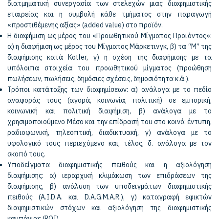
διατμηματική συνεργασία των στελεχών μιας διαφημιστικής
εταιρείας και η συμβολή κάθε τμήματος στην παραγωγή
«προστιθέμενης αξίας» (added value) στο προϊόν.
Η διαφήμιση ως μέρος του «Προωθητικού Μίγματος Προϊόντος»:
α) η διαφήμιση ως μέρος του Μίγματος Μάρκετινγκ, β) τα “M” της
διαφήμισης κατά Kotler, γ) η σχέση της διαφήμισης με τα
υπόλοιπα στοιχεία του προωθητικού μίγματος (προώθηση
πωλήσεων, πωλήσεις, δημόσιες σχέσεις, δημοσιότητα κ.ά.).
Τρόποι κατάταξης των διαφημίσεων: α) ανάλογα με το πεδίο
αναφοράς τους (αγορά, κοινωνία, πολιτική) σε εμπορική,
κοινωνική και πολιτική διαφήμιση, β) ανάλογα με το
χρησιμοποιούμενο Μέσο και την επίδρασή του στο κοινό: έντυπη,
ραδιοφωνική, τηλεοπτική, διαδικτυακή, γ) ανάλογα με το
υφολογικό τους περιεχόμενο και, τέλος, δ. ανάλογα με τον
σκοπό τους.
Υποδείγματα διαφημιστικής πειθούς και η αξιολόγηση
διαφήμισης: α) ιεραρχική κλιμάκωση των επιδράσεων της
διαφήμισης, β) ανάλυση των υποδειγμάτων διαφημιστικής
πειθούς (A.I.D.A. και D.A.G.M.A.R.), γ) καταγραφή εφικτών
διαφημιστικών στόχων και αξιολόγηση της διαφημιστικής
καμπάνιας (ROI).