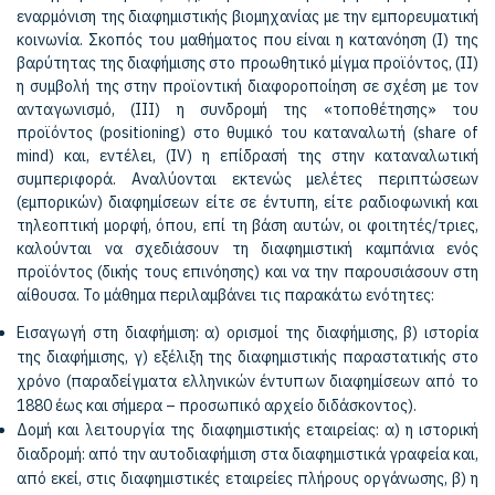
εναρμόνιση της διαφημιστικής βιομηχανίας με την εμπορευματική
κοινωνία. Σκοπός του μαθήματος που είναι η κατανόηση (Ι) της
βαρύτητας της διαφήμισης στο προωθητικό μίγμα προϊόντος, (ΙΙ)
η συμβολή της στην προϊοντική διαφοροποίηση σε σχέση με τον
ανταγωνισμό, (ΙΙΙ) η συνδρομή της «τοποθέτησης» του
προϊόντος (positioning) στο θυμικό του καταναλωτή (share of
mind) και, εντέλει, (IV) η επίδρασή της στην καταναλωτική
συμπεριφορά. Αναλύονται εκτενώς μελέτες περιπτώσεων
(εμπορικών) διαφημίσεων είτε σε έντυπη, είτε ραδιοφωνική και
τηλεοπτική μορφή, όπου, επί τη βάση αυτών, οι φοιτητές/τριες,
καλούνται να σχεδιάσουν τη διαφημιστική καμπάνια ενός
προϊόντος (δικής τους επινόησης) και να την παρουσιάσουν στη
αίθουσα. Το μάθημα περιλαμβάνει τις παρακάτω ενότητες:
Εισαγωγή στη διαφήμιση: α) ορισμοί της διαφήμισης, β) ιστορία
της διαφήμισης, γ) εξέλιξη της διαφημιστικής παραστατικής στο
χρόνο (παραδείγματα ελληνικών έντυπων διαφημίσεων από το
1880 έως και σήμερα – προσωπικό αρχείο διδάσκοντος).
Δομή και λειτουργία της διαφημιστικής εταιρείας: α) η ιστορική
διαδρομή: από την αυτοδιαφήμιση στα διαφημιστικά γραφεία και,
από εκεί, στις διαφημιστικές εταιρείες πλήρους οργάνωσης, β) η