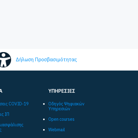
Δήλωση Προσβασιμότητας
Α
ΥΠΗΡΕΣΙΕΣ
σεις COVID-19
Οδηγός Ψηφιακών
Υπηρεσιών
ις ΙΠ
Open courses
ιασφάλισης
ς
Webmail