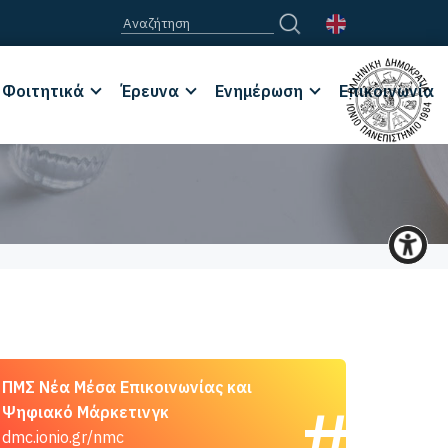
Φοιτητικά
Έρευνα
Ενημέρωση
Επικοινωνία
ΠΜΣ Νέα Μέσα Επικοινωνίας και
Ψηφιακό Μάρκετινγκ
dmc.ionio.gr/nmc