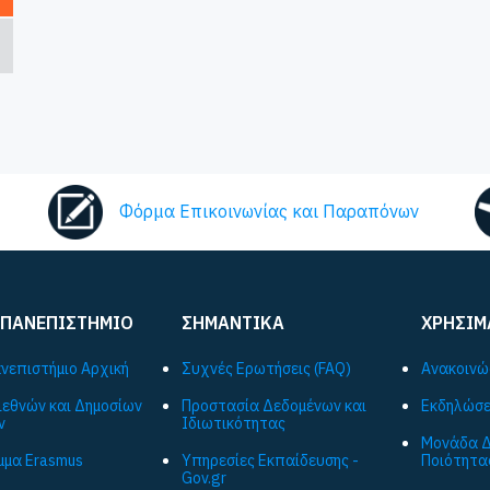
Φόρμα Επικοινωνίας και Παραπόνων
 ΠΑΝΕΠΙΣΤΗΜΙΟ
ΣΗΜΑΝΤΙΚΑ
ΧΡΗΣΙΜ
ανεπιστήμιο Αρχική
Συχνές Ερωτήσεις (FAQ)
Ανακοινώ
ιεθνών και Δημοσίων
Προστασία Δεδομένων και
Εκδηλώσε
ν
Ιδιωτικότητας
Μονάδα Δ
μα Εrasmus
Υπηρεσίες Εκπαίδευσης -
Ποιότητα
Gov.gr