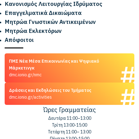
Κανονισμός Λειτουργίας Ιδρύματος
Επαγγελματικά Δικαιώματα
Μητρώα Γνωστικών Αντικειμένων
Μητρώα Εκλεκτόρων
Απόφοιτοι
ΠΜΣ Νέα Μέσα Επικοινωνίας και Ψηφιακό
Μάρκετινγκ
dmc.ionio.gr/nmc
Δράσεις και Εκδηλώσεις του Τμήματος
dmc.ionio.gr/activities
Ώρες Γραμματείας
Δευτέρα 11:00–13:00
Τρίτη 13:00-15:00
Τετάρτη 11:00– 13:00
Πέμπτη 13:00-15:00