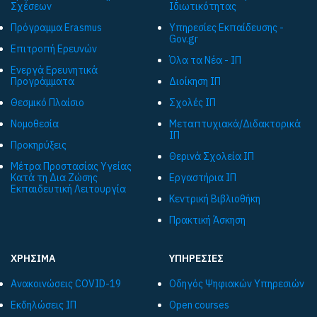
Σχέσεων
Ιδιωτικότητας
Πρόγραμμα Εrasmus
Υπηρεσίες Εκπαίδευσης -
Gov.gr
Επιτροπή Ερευνών
Όλα τα Νέα - ΙΠ
Ενεργά Ερευνητικά
Προγράμματα
Διοίκηση ΙΠ
Θεσμικό Πλαίσιο
Σχολές ΙΠ
Νομοθεσία
Μεταπτυχιακά/Διδακτορικά
ΙΠ
Προκηρύξεις
Θερινά Σχολεία ΙΠ
Μέτρα Προστασίας Υγείας
Κατά τη Δια Ζώσης
Εργαστήρια ΙΠ
Εκπαιδευτική Λειτουργία
Κεντρική Βιβλιοθήκη
Πρακτική Άσκηση
ΧΡΗΣΙΜΑ
ΥΠΗΡΕΣΙΕΣ
Ανακοινώσεις COVID-19
Οδηγός Ψηφιακών Υπηρεσιών
Εκδηλώσεις ΙΠ
Open courses