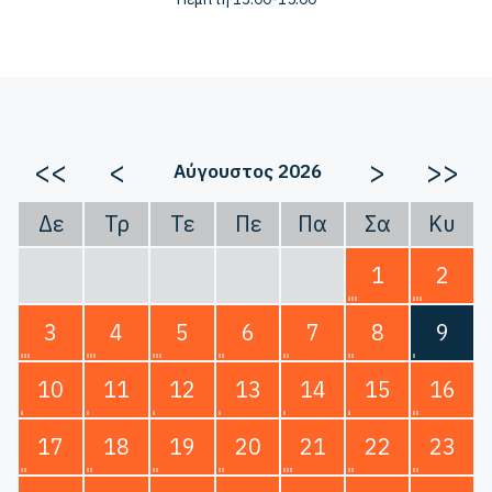
<<
<
>
>>
Αύγουστος 2026
Δε
Τρ
Τε
Πε
Πα
Σα
Κυ
1
2
3
4
5
6
7
8
9
10
11
12
13
14
15
16
17
18
19
20
21
22
23