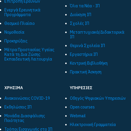
Επιτροπή Ερευνών
Όλα τα Νέα - ΙΠ
Ενεργά Ερευνητικά
Προγράμματα
Διοίκηση ΙΠ
Θεσμικό Πλαίσιο
Σχολές ΙΠ
Νομοθεσία
Μεταπτυχιακά/Διδακτορικά
ΙΠ
Προκηρύξεις
Θερινά Σχολεία ΙΠ
Μέτρα Προστασίας Υγείας
Κατά τη Δια Ζώσης
Εργαστήρια ΙΠ
Εκπαιδευτική Λειτουργία
Κεντρική Βιβλιοθήκη
Πρακτική Άσκηση
ΧΡΗΣΙΜΑ
ΥΠΗΡΕΣΙΕΣ
Ανακοινώσεις COVID-19
Οδηγός Ψηφιακών Υπηρεσιών
Εκδηλώσεις ΙΠ
Open courses
Μονάδα Διασφάλισης
Webmail
Ποιότητας
Ηλεκτρονική Γραμματεία
Τρόποι Εισαγωγής στο ΙΠ