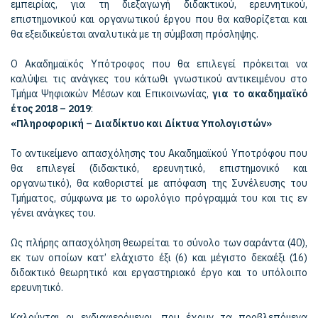
εμπειρίας, για τη διεξαγωγή διδακτικού, ερευνητικού,
επιστημονικού και οργανωτικού έργου που θα καθορίζεται και
θα εξειδικεύεται αναλυτικά με τη σύμβαση πρόσληψης.
Ο Ακαδημαϊκός Υπότροφος που θα επιλεγεί πρόκειται να
καλύψει τις ανάγκες του κάτωθι γνωστικού αντικειμένου στο
Τμήμα Ψηφιακών Μέσων και Επικοινωνίας,
για το ακαδημαϊκό
έτος 2018 – 2019
:
«Πληροφορική – Διαδίκτυο και Δίκτυα Υπολογιστών»
To αντικείμενο απασχόλησης του Ακαδημαϊκού Υποτρόφου που
θα επιλεγεί (διδακτικό, ερευνητικό, επιστημονικό και
οργανωτικό), θα καθοριστεί με απόφαση της Συνέλευσης του
Τμήματος, σύμφωνα με το ωρολόγιο πρόγραμμά του και τις εν
γένει ανάγκες του.
Ως πλήρης απασχόληση θεωρείται το σύνολο των σαράντα (40),
εκ των οποίων κατ’ ελάχιστο έξι (6) και μέγιστο δεκαέξι (16)
διδακτικό θεωρητικό και εργαστηριακό έργο και το υπόλοιπο
ερευνητικό.
Καλούνται οι ενδιαφερόμενοι, που έχουν τα προβλεπόμενα