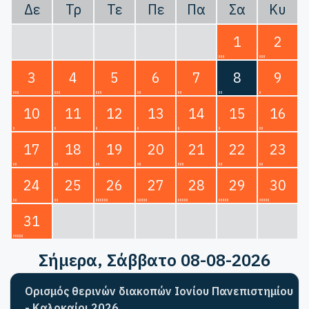
Δε
Τρ
Τε
Πε
Πα
Σα
Κυ
1
2
3
4
5
6
7
8
9
10
11
12
13
14
15
16
17
18
19
20
21
22
23
24
25
26
27
28
29
30
31
Σήμερα
, Σάββατο 08-08-2026
Ορισμός θερινών διακοπών Ιονίου Πανεπιστημίου
- Καλοκαίρι 2026