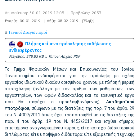
Δημοσίευση:
30-01-2019 12:05
|
Προβολές:
2057
Έναρξη:
30-01-2019
|
Λήξη:
08-02-2019
[Έληξε]
Γενικοί Διαγωνισμοί
Πλήρες κείμενο πρόσκλησης εκδήλωσης
ενδιαφέροντος
Mέγεθος: 578.83 KB :: Τύπος: Αρχείο PDF
Το Τμήμα Ψηφιακών Μέσων και Επικοινωνίας του Ιονίου
Πανεπιστημίου ενδιαφέρεται για την πρόσληψη με σχέση
εργασίας ιδιωτικού δικαίου ορισμένου χρόνου, με πλήρη ή μερική
απασχόληση (ανάλογα με τον αριθμό των μαθημάτων, των
εργαστηρίων, των ωρών διδασκαλίας και το ερευνητικό έργο
που θα παρέχει ο προσλαμβανόμενος),
Ακαδημαϊκού
Υποτρόφου
, σύμφωνα με τις διατάξεις της παρ. 7 του άρθρ. 29
του Ν. 4009/2011 όπως έχει τροποποιηθεί με τις διατάξεις της
παρ. 4 του άρθρ. 19 του Ν. 4452/2017 και ισχύει σήμερα,
επιστήμονα αναγνωρισμένου κύρους, είτε κάτοχο διδακτορικού
διπλώματος είτε υποψήφιο διδάκτορα είτε εξαιρετικής τεχνικής