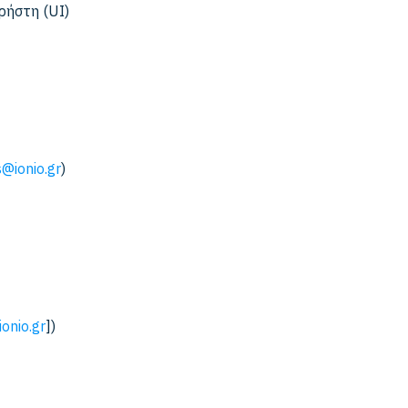
ρήστη (UI)
@ionio.gr
)
onio.gr
])