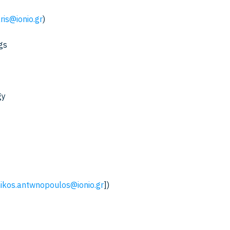
ris@ionio.gr
)
gs
gy
ikos.antwnopoulos@ionio.gr
])