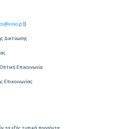
os@ionio.gr
])
ής Δικτύωσης
ίας
 Οπτική Επικοινωνία
ς Επικοινωνίας
ύν τα εξής τυπικά προσόντα: