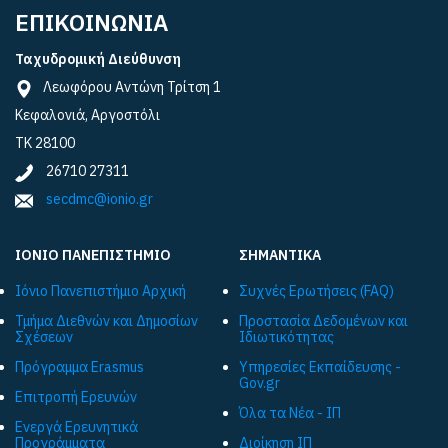
ΕΠΙΚΟΙΝΩΝΙΑ
Ταχυδρομική Διεύθυνση
Λεωφόρου Αντώνη Τρίτση 1
Κεφαλονιά, Αργοστόλι
ΤΚ 28100
26710 27311
secdmc@ionio.gr
ΙΟΝΙΟ ΠΑΝΕΠΙΣΤΗΜΙΟ
ΣΗΜΑΝΤΙΚΑ
Ιόνιο Πανεπιστήμιο Αρχική
Συχνές Ερωτήσεις (FAQ)
Τμήμα Διεθνών και Δημοσίων
Προστασία Δεδομένων και
Σχέσεων
Ιδιωτικότητας
Πρόγραμμα Εrasmus
Υπηρεσίες Εκπαίδευσης -
Gov.gr
Επιτροπή Ερευνών
Όλα τα Νέα - ΙΠ
Ενεργά Ερευνητικά
Προγράμματα
Διοίκηση ΙΠ