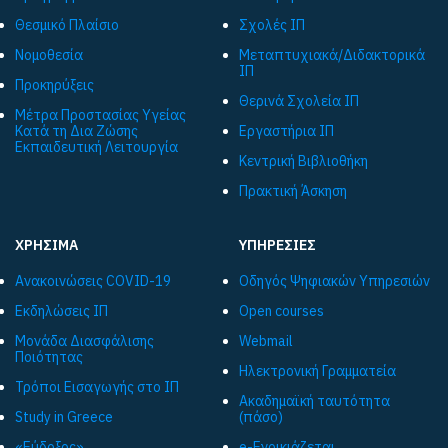
Θεσμικό Πλαίσιο
Σχολές ΙΠ
Νομοθεσία
Μεταπτυχιακά/Διδακτορικά
ΙΠ
Προκηρύξεις
Θερινά Σχολεία ΙΠ
Μέτρα Προστασίας Υγείας
Κατά τη Δια Ζώσης
Εργαστήρια ΙΠ
Εκπαιδευτική Λειτουργία
Κεντρική Βιβλιοθήκη
Πρακτική Άσκηση
ΧΡΗΣΙΜΑ
ΥΠΗΡΕΣΙΕΣ
Ανακοινώσεις COVID-19
Οδηγός Ψηφιακών Υπηρεσιών
Εκδηλώσεις ΙΠ
Open courses
Μονάδα Διασφάλισης
Webmail
Ποιότητας
Ηλεκτρονική Γραμματεία
Τρόποι Εισαγωγής στο ΙΠ
Ακαδημαϊκή ταυτότητα
Study in Greece
(πάσο)
«Εύδοξος»
e-Ενοικιάζεται