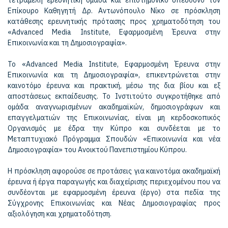
τετραμελή ερευνητική ομάδα και επιστημονικό υπεύθυνο τον
Επίκουρο Καθηγητή Δρ. Αντωνόπουλο Νίκο σε πρόσκληση
κατάθεσης ερευνητικής πρότασης προς χρηματοδότηση του
«Advanced Media Institute, Εφαρμοσμένη Έρευνα στην
Επικοινωνία και τη Δημοσιογραφία».
Το «Advanced Media Institute, Εφαρμοσμένη Έρευνα στην
Επικοινωνία και τη Δημοσιογραφία», επικεντρώνεται στην
καινοτόμο έρευνα και πρακτική, μέσω της δια βίου και εξ
αποστάσεως εκπαίδευσης. Το Ινστιτούτο συγκροτήθηκε από
ομάδα αναγνωρισμένων ακαδημαϊκών, δημοσιογράφων και
επαγγελματιών της Επικοινωνίας, είναι μη κερδοσκοπικός
Οργανισμός με έδρα την Κύπρο και συνδέεται με το
Μεταπτυχιακό Πρόγραμμα Σπουδών «Επικοινωνία και νέα
Δημοσιογραφία» του Ανοικτού Πανεπιστημίου Κύπρου.
Η πρόσκληση αφορούσε σε προτάσεις για καινοτόμα ακαδημαϊκή
έρευνα ή έργα παραγωγής και διαχείρισης περιεχομένου που να
συνδέονται με εφαρμοσμένη έρευνα (έργο) στα πεδία της
Σύγχρονης Επικοινωνίας και Νέας Δημοσιογραφίας προς
αξιολόγηση και χρηματοδότηση.