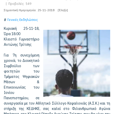
|
Προβολές:
549
Σημαντική Ημερομηνία:
25-11-2018
[Έληξε]
Γενικές Εκδηλώσεις
Κυριακή 25-11-18,
Ώρα 18:00
Κλειστό Γυμναστήριο
Αντώνης Τρίτσης
Για 7η συνεχόμενη
χρονιά, το Διοικητικό
Συμβούλιο των
φοιτητών του
Τμήματος Ψηφιακών
Μέσων &
Επικοινωνίας του
Ιονίου
Πανεπιστημίου, σε
συνεργασία με τον Αθλητικό Σύλλογο Κεφαλονιάς (Α.Σ.Κ.) και τη
στήριξη της ΚΕΔΗΚΕ, σας καλεί στο Φιλανθρωπικό Αγώνα