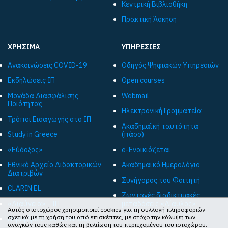
Κεντρική Βιβλιοθήκη
Πρακτική Άσκηση
ΧΡΗΣΙΜΑ
ΥΠΗΡΕΣΙΕΣ
Ανακοινώσεις COVID-19
Οδηγός Ψηφιακών Υπηρεσιών
Εκδηλώσεις ΙΠ
Open courses
Μονάδα Διασφάλισης
Webmail
Ποιότητας
Ηλεκτρονική Γραμματεία
Τρόποι Εισαγωγής στο ΙΠ
Ακαδημαϊκή ταυτότητα
Study in Greece
(πάσο)
«Εύδοξος»
e-Ενοικιάζεται
Εθνικό Αρχείο Διδακτορικών
Ακαδημαϊκό Ημερολόγιο
Διατριβών
Συνήγορος του Φοιτητή
CLARIN:EL
Ζωντανές διαδικτυακές
«Διαύγεια» - ΙΠ
μεταδόσεις «Δίαυλος»
Αυτός ο ιστοχώρος χρησιμοποιεί cookies για τη συλλογή πληροφοριών
σχετικά με τη χρήση του από επισκέπτες, με στόχο την κάλυψη των
Περιφέρεια Ιονίων Νήσων
αναγκών τους καθώς και τη βελτίωση του περιεχομένου του ιστοχώρου.