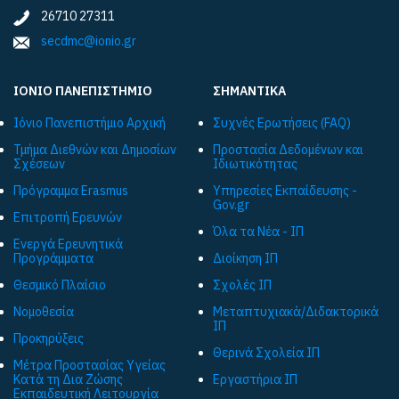
26710 27311
secdmc@ionio.gr
ΙΟΝΙΟ ΠΑΝΕΠΙΣΤΗΜΙΟ
ΣΗΜΑΝΤΙΚΑ
Ιόνιο Πανεπιστήμιο Αρχική
Συχνές Ερωτήσεις (FAQ)
Τμήμα Διεθνών και Δημοσίων
Προστασία Δεδομένων και
Σχέσεων
Ιδιωτικότητας
Πρόγραμμα Εrasmus
Υπηρεσίες Εκπαίδευσης -
Gov.gr
Επιτροπή Ερευνών
Όλα τα Νέα - ΙΠ
Ενεργά Ερευνητικά
Προγράμματα
Διοίκηση ΙΠ
Θεσμικό Πλαίσιο
Σχολές ΙΠ
Νομοθεσία
Μεταπτυχιακά/Διδακτορικά
ΙΠ
Προκηρύξεις
Θερινά Σχολεία ΙΠ
Μέτρα Προστασίας Υγείας
Κατά τη Δια Ζώσης
Εργαστήρια ΙΠ
Εκπαιδευτική Λειτουργία