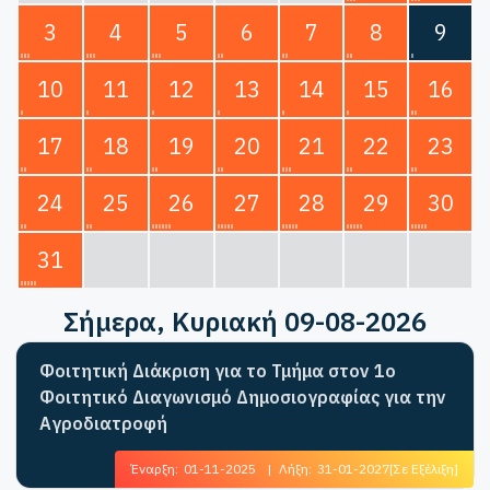
3
4
5
6
7
8
9
10
11
12
13
14
15
16
17
18
19
20
21
22
23
24
25
26
27
28
29
30
31
Σήμερα
, Κυριακή 09-08-2026
Φοιτητική Διάκριση για το Τμήμα στον 1ο
Φοιτητικό Διαγωνισμό Δημοσιογραφίας για την
Αγροδιατροφή
Έναρξη:
01-11-2025
|
Λήξη:
31-01-2027
[Σε Εξέλιξη]