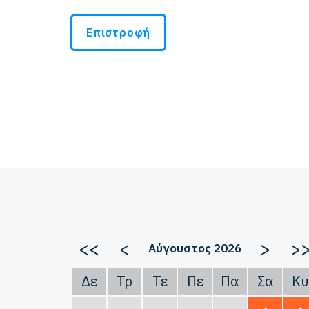
Επιστροφή
<<
<
>
>
Αύγουστος 2026
Δε
Τρ
Τε
Πε
Πα
Σα
Κυ