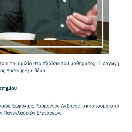
ποιείται ομιλία στο πλαίσιο του μαθηματος "Εισαγωγή
ος Αρσένης» με θέμα:
στημίου
ηνικός Εμφύλιος, Ραϋμόνδος Αλβανός, απόσπασμα από
ων Πανελλαδικών Εξετάσεων.