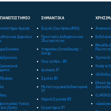
 ΠΑΝΕΠΙΣΤΗΜΙΟ
ΣΗΜΑΝΤΙΚΑ
ΧΡΗΣΙΜ
ανεπιστήμιο Αρχική
Συχνές Ερωτήσεις (FAQ)
Ανακοινώ
ιεθνών και Δημοσίων
Προστασία Δεδομένων και
Εκδηλώσε
ν
Ιδιωτικότητας
Μονάδα Δ
μα Εrasmus
Υπηρεσίες Εκπαίδευσης -
Ποιότητα
Gov.gr
ή Ερευνών
Τρόποι Ε
Όλα τα Νέα - ΙΠ
Ερευνητικά
Study in 
μματα
Διοίκηση ΙΠ
«Εύδοξος
 Πλαίσιο
Σχολές ΙΠ
Εθνικό Α
ία
Μεταπτυχιακά/Διδακτορικά
Διατριβώ
ΙΠ
ξεις
CLARIN:E
Θερινά Σχολεία ΙΠ
ροστασίας Υγείας
«Διαύγεια
 Δια Ζώσης
Εργαστήρια ΙΠ