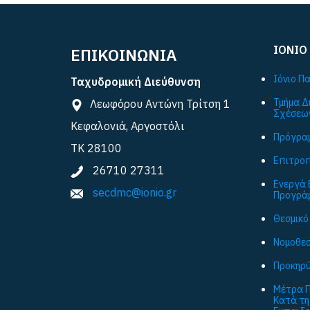
ΙΟΝΙΟ
ΕΠΙΚΟΙΝΩΝΙΑ
Ιόνιο Π
Ταχυδρομική Διεύθυνση
Τμήμα Δ
Λεωφόρου Αντώνη Τρίτση 1
Σχέσεω
Κεφαλονιά, Αργοστόλι
Πρόγραμ
ΤΚ 28100
Επιτροπ
26710 27311
Ενεργά 
secdmc@ionio.gr
Προγρά
Θεσμικό
Νομοθεσ
Προκηρύ
Μέτρα Π
Κατά τη