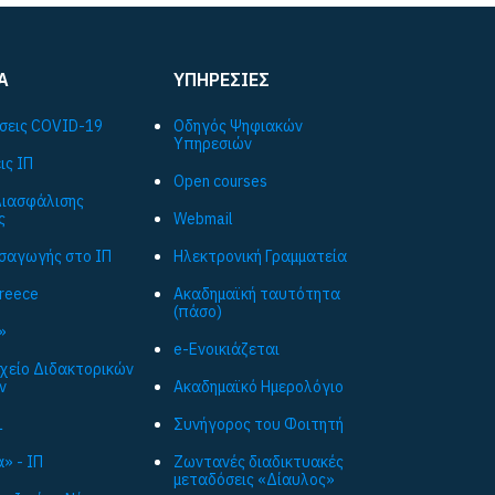
Α
ΥΠΗΡΕΣΙΕΣ
σεις COVID-19
Οδηγός Ψηφιακών
Υπηρεσιών
ις ΙΠ
Open courses
ιασφάλισης
ς
Webmail
ισαγωγής στο ΙΠ
Ηλεκτρονική Γραμματεία
Greece
Ακαδημαϊκή ταυτότητα
(πάσο)
»
e-Ενοικιάζεται
ρχείο Διδακτορικών
ν
Ακαδημαϊκό Ημερολόγιο
L
Συνήγορος του Φοιτητή
» - ΙΠ
Ζωντανές διαδικτυακές
μεταδόσεις «Δίαυλος»