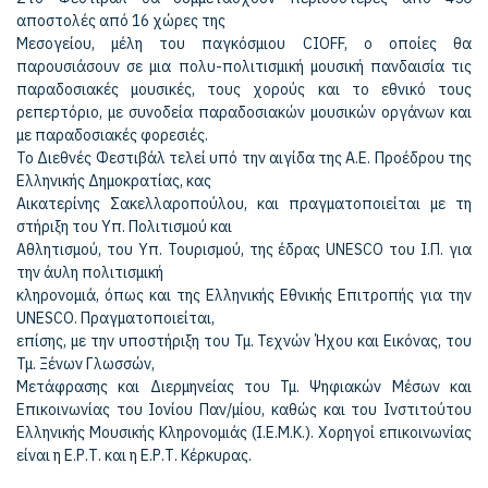
αποστολές από 16 χώρες της
Μεσογείου, μέλη του παγκόσμιου CIOFF, ο οποίες θα
παρουσιάσουν σε μια πολυ-πολιτισμική μουσική πανδαισία τις
παραδοσιακές μουσικές, τους χορούς και το εθνικό τους
ρεπερτόριο, με συνοδεία παραδοσιακών μουσικών οργάνων και
με παραδοσιακές φορεσιές.
Το Διεθνές Φεστιβάλ τελεί υπό την αιγίδα της Α.Ε. Προέδρου της
Ελληνικής Δημοκρατίας, κας
Αικατερίνης Σακελλαροπούλου, και πραγματοποιείται με τη
στήριξη του Υπ. Πολιτισμού και
Αθλητισμού, του Υπ. Τουρισμού, της έδρας UNESCO του Ι.Π. για
την άυλη πολιτισμική
κληρονομιά, όπως και της Ελληνικής Εθνικής Επιτροπής για την
UNESCO. Πραγματοποιείται,
επίσης, με την υποστήριξη του Τμ. Τεχνών Ήχου και Εικόνας, του
Τμ. Ξένων Γλωσσών,
Μετάφρασης και Διερμηνείας του Τμ. Ψηφιακών Μέσων και
Επικοινωνίας του Ιονίου Παν/μίου, καθώς και του Ινστιτούτου
Ελληνικής Μουσικής Κληρονομιάς (Ι.Ε.Μ.Κ.). Χορηγοί επικοινωνίας
είναι η Ε.Ρ.Τ. και η Ε.Ρ.Τ. Κέρκυρας.