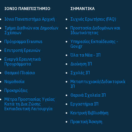
ΙΟΝΙΟ ΠΑΝΕΠΙΣΤΗΜΙΟ
ΣΗΜΑΝΤΙΚΑ
Ιόνιο Πανεπιστήμιο Αρχική
Συχνές Ερωτήσεις (FAQ)
Τμήμα Διεθνών και Δημοσίων
Προστασία Δεδομένων και
Σχέσεων
Ιδιωτικότητας
Πρόγραμμα Εrasmus
Υπηρεσίες Εκπαίδευσης -
Gov.gr
Επιτροπή Ερευνών
Όλα τα Νέα - ΙΠ
Ενεργά Ερευνητικά
Προγράμματα
Διοίκηση ΙΠ
Θεσμικό Πλαίσιο
Σχολές ΙΠ
Νομοθεσία
Μεταπτυχιακά/Διδακτορικά
ΙΠ
Προκηρύξεις
Θερινά Σχολεία ΙΠ
Μέτρα Προστασίας Υγείας
Κατά τη Δια Ζώσης
Εργαστήρια ΙΠ
Εκπαιδευτική Λειτουργία
Κεντρική Βιβλιοθήκη
Πρακτική Άσκηση