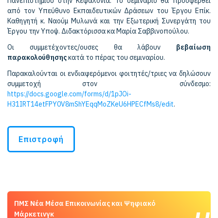
Πανεπιστημίου στην Κεφαλονιά. Το σεμινάριο θα προσφερθεί
από τον Υπεύθυνο Εκπαιδευτικών Δράσεων του Έργου Επίκ.
Καθηγητή κ. Ναούμ Μυλωνά και την Εξωτερική Συνεργάτη του
Έργου την Υποψ. Διδακτόρισσα κα Μαρία Σαββινοπούλου.
Οι συμμετέχοντες/ουσες θα λάβουν
βεβαίωση
παρακολούθησης
κατά το πέρας του σεμιναρίου.
Παρακαλούνται οι ενδιαφερόμενοι φοιτητές/τριες να δηλώσουν
συμμετοχή στον σύνδεσμο:
https://docs.google.com/forms/d/1pJOi-
H31IRT14etFPY0V8mShYEqqMoZKeU6HPECfMs8/edit
.
Επιστροφή
ΠΜΣ Νέα Μέσα Επικοινωνίας και Ψηφιακό
Μάρκετινγκ