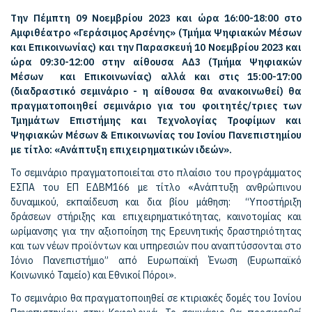
Την Πέμπτη 09 Νοεμβρίου 2023 και ώρα 16:00-18:00 στο
Αμφιθέατρο «Γεράσιμος Αρσένης» (Τμήμα Ψηφιακών Μέσων
και Επικοινωνίας) και την Παρασκευή 10 Νοεμβρίου 2023 και
ώρα 09:30-12:00 στην αίθουσα ΑΔ3 (Τμήμα Ψηφιακών
Μέσων και Επικοινωνίας) αλλά και στις 15:00-17:00
(διαδραστικό σεμινάριο - η αίθουσα θα ανακοινωθεί) θα
πραγματοποιηθεί σεμινάριο για του φοιτητές/τριες των
Τμημάτων Επιστήμης και Τεχνολογίας Τροφίμων και
Ψηφιακών Μέσων & Επικοινωνίας του Ιονίου Πανεπιστημίου
με τίτλο: «Ανάπτυξη επιχειρηματικών ιδεών».
Το σεμινάριο πραγματοποιείται στο πλαίσιο του προγράμματος
ΕΣΠΑ του ΕΠ ΕΔΒΜ166 με τίτλο «Ανάπτυξη ανθρώπινου
δυναμικού, εκπαίδευση και δια βίου μάθηση: “Υποστήριξη
δράσεων στήριξης και επιχειρηματικότητας, καινοτομίας και
ωρίμανσης για την αξιοποίηση της Ερευνητικής δραστηριότητας
και των νέων προϊόντων και υπηρεσιών που αναπτύσσονται στο
Ιόνιο Πανεπιστήμιο” από Ευρωπαϊκή Ένωση (Ευρωπαϊκό
Κοινωνικό Ταμείο) και Εθνικοί Πόροι».
Το σεμινάριο θα πραγματοποιηθεί σε κτιριακές δομές του Ιονίου