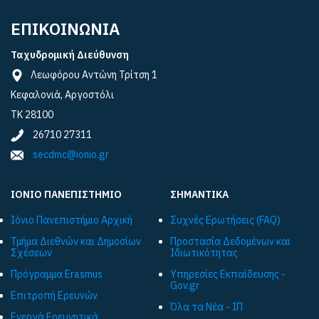
ΕΠΙΚΟΙΝΩΝΙΑ
Ταχυδρομική Διεύθυνση
Λεωφόρου Αντώνη Τρίτση 1
Κεφαλονιά, Αργοστόλι
ΤΚ 28100
26710 27311
secdmc@ionio.gr
ΙΟΝΙΟ ΠΑΝΕΠΙΣΤΗΜΙΟ
ΣΗΜΑΝΤΙΚΑ
Ιόνιο Πανεπιστήμιο Αρχική
Συχνές Ερωτήσεις (FAQ)
Τμήμα Διεθνών και Δημοσίων
Προστασία Δεδομένων και
Σχέσεων
Ιδιωτικότητας
Πρόγραμμα Εrasmus
Υπηρεσίες Εκπαίδευσης -
Gov.gr
Επιτροπή Ερευνών
Όλα τα Νέα - ΙΠ
Ενεργά Ερευνητικά