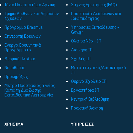
Ιόνιο Πανεπιστήμιο Αρχική
Συχνές Ερωτήσεις (FAQ)
Τμήμα Διεθνών και Δημοσίων
Προστασία Δεδομένων και
Σχέσεων
Ιδιωτικότητας
Πρόγραμμα Εrasmus
Υπηρεσίες Εκπαίδευσης -
Gov.gr
Επιτροπή Ερευνών
Όλα τα Νέα - ΙΠ
Ενεργά Ερευνητικά
Προγράμματα
Διοίκηση ΙΠ
Θεσμικό Πλαίσιο
Σχολές ΙΠ
Νομοθεσία
Μεταπτυχιακά/Διδακτορικά
ΙΠ
Προκηρύξεις
Θερινά Σχολεία ΙΠ
Μέτρα Προστασίας Υγείας
Κατά τη Δια Ζώσης
Εργαστήρια ΙΠ
Εκπαιδευτική Λειτουργία
Κεντρική Βιβλιοθήκη
Πρακτική Άσκηση
ΧΡΗΣΙΜΑ
ΥΠΗΡΕΣΙΕΣ