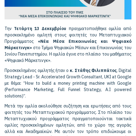
Την
Τετάρτη 13 Δεκεμβρίου
πραγματοποιήθηκε ομιλία από
προσκεκλημένο ομιλητή στους φοιτητές του Μεταπτυχιακού
Προγράμματος
«Νέα Μέσα Επικοινωνίας και Ψηφιακό
Μάρκετινγκ»
στο Τμήμα Ψηφιακών Μέσων και Επικοινωνίας του
Ιονίου Πανεπιστημίου. Η ομιλία έγινε στο πλαίσιο του μαθήματος
«Ψηφιακό Μάρκετινγκ».
Προσκεκλημένος ομιλητής ήταν ο
κ. Στάθης Φιλιππάτος
, Digital
Strategy Lead - Sr. Accelerated Growth Consultant, UKI at Google
με θέμα: “How to build a money printing machine with Google
(Performance Marketing, Full Funnel Strategy, A.I powered
solutions)”.
Μετά την ομιλία ακολούθησε συζήτηση και ερωτήσεις από τους
φοιτητές του Μεταπτυχιακού προγράμματος. Στο πλαίσιο του
Μεταπτυχιακού προγράμματος πραγματοποιούνται τακτικά
ομιλίες προσκεκλημένων ομιλητών, από το χώρο της αγοράς
αλλά και Ακαδημαϊκών. Με αυτόν τον τρόπο επιδιώκουμε οι