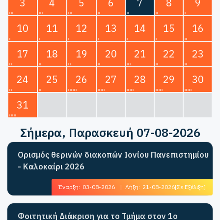
3
4
5
6
7
8
9
10
11
12
13
14
15
16
17
18
19
20
21
22
23
24
25
26
27
28
29
30
31
Σήμερα
, Παρασκευή 07-08-2026
Ορισμός θερινών διακοπών Ιονίου Πανεπιστημίου
- Καλοκαίρι 2026
Έναρξη:
03-08-2026
|
Λήξη:
21-08-2026
[Σε Εξέλιξη]
Φοιτητική Διάκριση για το Τμήμα στον 1ο