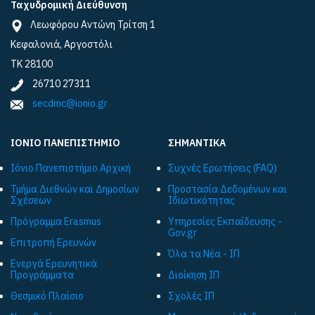
Ταχυδρομική Διεύθυνση
Λεωφόρου Αντώνη Τρίτση 1
Κεφαλονιά, Αργοστόλι
ΤΚ 28100
26710 27311
secdmc@ionio.gr
ΙΟΝΙΟ ΠΑΝΕΠΙΣΤΗΜΙΟ
ΣΗΜΑΝΤΙΚΑ
Ιόνιο Πανεπιστήμιο Αρχική
Συχνές Ερωτήσεις (FAQ)
Τμήμα Διεθνών και Δημοσίων
Προστασία Δεδομένων και
Σχέσεων
Ιδιωτικότητας
Πρόγραμμα Εrasmus
Υπηρεσίες Εκπαίδευσης -
Gov.gr
Επιτροπή Ερευνών
Όλα τα Νέα - ΙΠ
Ενεργά Ερευνητικά
Προγράμματα
Διοίκηση ΙΠ
Θεσμικό Πλαίσιο
Σχολές ΙΠ