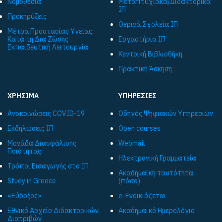
Νομοθεσία
Μεταπτυχιακά/Διδακτορικά
ΙΠ
Προκηρύξεις
Θερινά Σχολεία ΙΠ
Μέτρα Προστασίας Υγείας
Κατά τη Δια Ζώσης
Εργαστήρια ΙΠ
Εκπαιδευτική Λειτουργία
Κεντρική Βιβλιοθήκη
Πρακτική Άσκηση
ΧΡΗΣΙΜΑ
ΥΠΗΡΕΣΙΕΣ
Ανακοινώσεις COVID-19
Οδηγός Ψηφιακών Υπηρεσιών
Εκδηλώσεις ΙΠ
Open courses
Μονάδα Διασφάλισης
Webmail
Ποιότητας
Ηλεκτρονική Γραμματεία
Τρόποι Εισαγωγής στο ΙΠ
Ακαδημαϊκή ταυτότητα
Study in Greece
(πάσο)
«Εύδοξος»
e-Ενοικιάζεται
Εθνικό Αρχείο Διδακτορικών
Ακαδημαϊκό Ημερολόγιο
Διατριβών