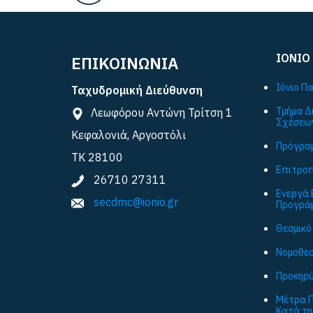
ΙΟΝΙΟ
ΕΠΙΚΟΙΝΩΝΙΑ
Ιόνιο Π
Ταχυδρομική Διεύθυνση
Τμήμα Δ
Λεωφόρου Αντώνη Τρίτση 1
Σχέσεω
Κεφαλονιά, Αργοστόλι
Πρόγραμ
ΤΚ 28100
Επιτροπ
26710 27311
Ενεργά 
secdmc@ionio.gr
Προγρά
Θεσμικό
Νομοθεσ
Προκηρύ
Μέτρα Π
Κατά τη