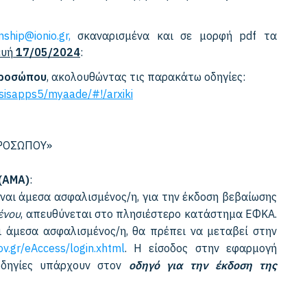
rnship@ionio.gr,
σκαναρισμένα και σε μορφή pdf τα
ευή
17/05/2024
:
Προσώπου
, ακολουθώντας τις παρακάτω οδηγίες:
sisapps5/myaade/#!/arxiki
ΠΡΟΣΩΠΟΥ»
(ΑΜΑ)
:
ίναι άμεσα ασφαλισμένος/η, για την έκδοση βεβαίωσης
ένου
, απευθύνεται στο πλησιέστερο κατάστημα ΕΦΚΑ.
ι άμεσα ασφαλισμένος/η, θα πρέπει να μεταβεί στην
ov.gr/eAccess/login.xhtml
. Η είσοδος στην εφαρμογή
 οδηγίες υπάρχουν στον
οδηγό για την έκδοση της