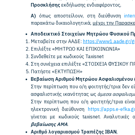
Προσκλήσης
εκδήλωσης ενδιαφέροντος,
Α)
όπως αποστείλουν, στη διεύθυνση
inte
παρακάτω δικαιολογητικά,
μέχρι την Παρασκ
Αποδεικτικό Στοιχείων Μητρώου Φυσικού 
Μεταβείτε στην ΑΑΔΕ:
https://www1.aade.gr/g
Επιλέξτε «ΜΗΤΡΩΟ ΚΑΙ ΕΠΙΚΟΙΝΩΝΙΑ»
Συνδεθείτε με κωδικούς Taxisnet
Στη συνέχεια επιλέξτε «ΣΤΟΙΧΕΙΑ ΦΥΣΙΚΟΥ 
Πατήστε «ΕΚΤΥΠΩΣΗ»
Βεβαίωση Αριθμού Μητρώου Ασφαλισμένου 
Στην περίπτωση που ο/η φοιτητής/τρια δεν ε
ασφαλιστικής ικανότητας ως
άμεσα ασφαλισμ
Στην περίπτωση που ο/η φοιτητής/τρια είνα
ηλεκτρονική διεύθυνση
https://apps.e-efka.g
γίνεται με κωδικούς taxisnet. Αναλυτικές
βεβαίωσης ΑΜΑ
.
Αριθμό λογαριασμού Τραπέζης IBAN
,