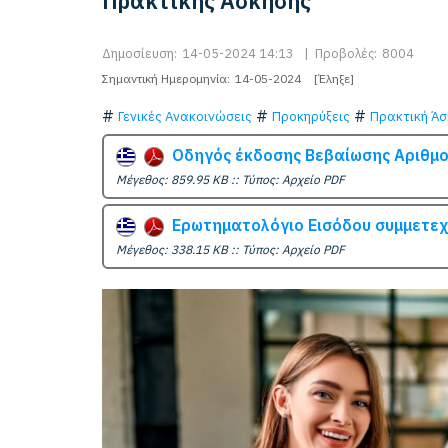
Πρακτικής Άσκησης
Δημοσίευση:
14-05-2024 14:13
|
Προβολές:
8004
Σημαντική Ημερομηνία:
14-05-2024
[Έληξε]
Γενικές Ανακοινώσεις
Προκηρύξεις
Πρακτική Άσ
Οδηγός έκδοσης Βεβαίωσης Αριθμο
Mέγεθος: 859.95 KB :: Τύπος: Αρχείο PDF
Ερωτηματολόγιο Εισόδου συμμετε
Mέγεθος: 338.15 KB :: Τύπος: Αρχείο PDF