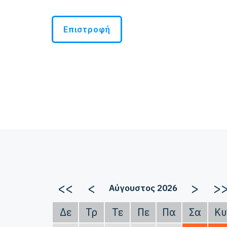
Επιστροφή
<<
<
>
>
Αύγουστος 2026
Δε
Τρ
Τε
Πε
Πα
Σα
Κυ