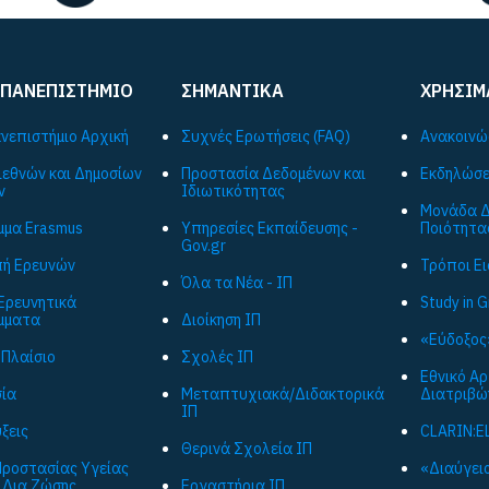
 ΠΑΝΕΠΙΣΤΗΜΙΟ
ΣΗΜΑΝΤΙΚΑ
ΧΡΗΣΙΜ
ανεπιστήμιο Αρχική
Συχνές Ερωτήσεις (FAQ)
Ανακοινώ
ιεθνών και Δημοσίων
Προστασία Δεδομένων και
Εκδηλώσε
ν
Ιδιωτικότητας
Μονάδα Δ
μα Εrasmus
Υπηρεσίες Εκπαίδευσης -
Ποιότητα
Gov.gr
ή Ερευνών
Τρόποι Ε
Όλα τα Νέα - ΙΠ
Ερευνητικά
Study in 
μματα
Διοίκηση ΙΠ
«Εύδοξος
 Πλαίσιο
Σχολές ΙΠ
Εθνικό Α
ία
Μεταπτυχιακά/Διδακτορικά
Διατριβώ
ΙΠ
ξεις
CLARIN:E
Θερινά Σχολεία ΙΠ
ροστασίας Υγείας
«Διαύγεια
 Δια Ζώσης
Εργαστήρια ΙΠ