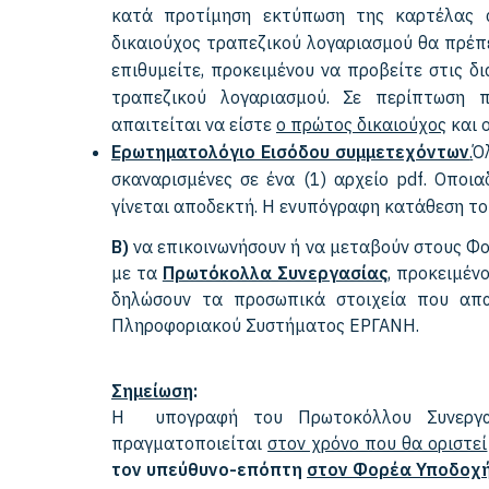
κατά προτίμηση εκτύπωση της καρτέλας α
δικαιούχος τραπεζικού λογαριασμού θα πρέπ
επιθυμείτε, προκειμένου να προβείτε στις δι
τραπεζικού λογαριασμού. Σε περίπτωση π
απαιτείται να είστε
ο πρώτος δικαιούχος
και 
Ερωτηματολόγιο Εισόδου συμμετεχόντων
.
Ό
σκαναρισμένες σε ένα (1) αρχείο pdf. Οπο
γίνεται αποδεκτή. H ενυπόγραφη κατάθεση το
Β)
να επικοινωνήσουν ή να μεταβούν στους Φο
με τα
Πρωτόκολλα Συνεργασίας
, προκειμέν
δηλώσουν τα προσωπικά στοιχεία που απα
Πληροφοριακού Συστήματος ΕΡΓΑΝΗ.
Σημείωση
:
Η υπογραφή του Πρωτοκόλλου Συνεργασ
πραγματοποιείται
στον χρόνο που θα οριστεί
τον υπεύθυνο-επόπτη
στον Φορέα Υποδοχ