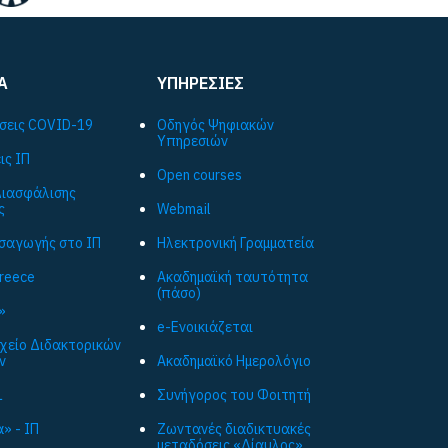
Α
ΥΠΗΡΕΣΙΕΣ
σεις COVID-19
Οδηγός Ψηφιακών
Υπηρεσιών
ις ΙΠ
Open courses
ιασφάλισης
ς
Webmail
ισαγωγής στο ΙΠ
Ηλεκτρονική Γραμματεία
Greece
Ακαδημαϊκή ταυτότητα
(πάσο)
»
e-Ενοικιάζεται
ρχείο Διδακτορικών
ν
Ακαδημαϊκό Ημερολόγιο
L
Συνήγορος του Φοιτητή
» - ΙΠ
Ζωντανές διαδικτυακές
μεταδόσεις «Δίαυλος»