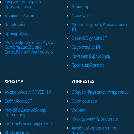
Ενεργά Ερευνητικά
Προγράμματα
Διοίκηση ΙΠ
Θεσμικό Πλαίσιο
Σχολές ΙΠ
Νομοθεσία
Μεταπτυχιακά/Διδακτορικά
ΙΠ
Προκηρύξεις
Θερινά Σχολεία ΙΠ
Μέτρα Προστασίας Υγείας
Κατά τη Δια Ζώσης
Εργαστήρια ΙΠ
Εκπαιδευτική Λειτουργία
Κεντρική Βιβλιοθήκη
Πρακτική Άσκηση
ΧΡΗΣΙΜΑ
ΥΠΗΡΕΣΙΕΣ
Ανακοινώσεις COVID-19
Οδηγός Ψηφιακών Υπηρεσιών
Εκδηλώσεις ΙΠ
Open courses
Μονάδα Διασφάλισης
Webmail
Ποιότητας
Ηλεκτρονική Γραμματεία
Τρόποι Εισαγωγής στο ΙΠ
Ακαδημαϊκή ταυτότητα
Study in Greece
(πάσο)