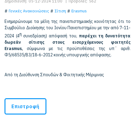
Δημοσίευση:
05-12-2024 11:00
|
Προβολές:
562
Γενικές Ανακοινώσεις
Σίτιση
Erasmus
Ενημερώνουμε τα μέλη της πανεπιστημιακής κοινότητας ότι το
Συμβούλιο Διοίκησης του Ιονίου Πανεπιστημίου με την από 7-11-
η
2024 (4
συνεδρίαση) απόφασή του,
παρέχει τη δυνατότητα
δωρεάν σίτισης στους εισερχόμενους φοιτητές
Εrasmus,
σύμφωνα με τις προϋποθέσεις της υπ΄ αριθ.
Φ5/68535/Β3/18-6-2012 κοινής υπουργικής απόφασης.
Από τη Διεύθυνση Σπουδών & Φοιτητικής Μέριμνας
Επιστροφή