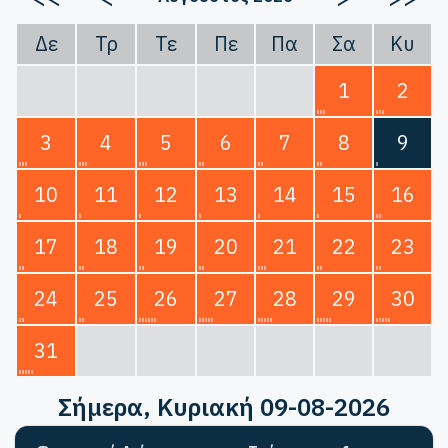
Δε
Τρ
Τε
Πε
Πα
Σα
Κυ
1
2
3
4
5
6
7
8
9
10
11
12
13
14
15
16
17
18
19
20
21
22
23
24
25
26
27
28
29
30
31
Σήμερα
, Κυριακή 09-08-2026