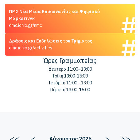
ΠΜΣ Νέα Μέσα Επικοινωνίας και Ψηφιακό
Μάρκετινγκ
dmc.ionio.gr/nmc
Δράσεις και Εκδηλώσεις του Τμήματος
dmc.ionio.gr/activities
Ώρες Γραμματείας
Δευτέρα 11:00–13:00
Τρίτη 13:00-15:00
Τετάρτη 11:00– 13:00
Πέμπτη 13:00-15:00
<<
<
>
>>
Αύγουστος 2026