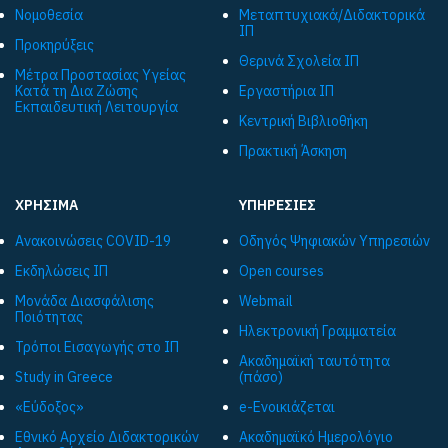
Νομοθεσία
Μεταπτυχιακά/Διδακτορικά
ΙΠ
Προκηρύξεις
Θερινά Σχολεία ΙΠ
Μέτρα Προστασίας Υγείας
Κατά τη Δια Ζώσης
Εργαστήρια ΙΠ
Εκπαιδευτική Λειτουργία
Κεντρική Βιβλιοθήκη
Πρακτική Άσκηση
ΧΡΗΣΙΜΑ
ΥΠΗΡΕΣΙΕΣ
Ανακοινώσεις COVID-19
Οδηγός Ψηφιακών Υπηρεσιών
Εκδηλώσεις ΙΠ
Open courses
Μονάδα Διασφάλισης
Webmail
Ποιότητας
Ηλεκτρονική Γραμματεία
Τρόποι Εισαγωγής στο ΙΠ
Ακαδημαϊκή ταυτότητα
Study in Greece
(πάσο)
«Εύδοξος»
e-Ενοικιάζεται
Εθνικό Αρχείο Διδακτορικών
Ακαδημαϊκό Ημερολόγιο