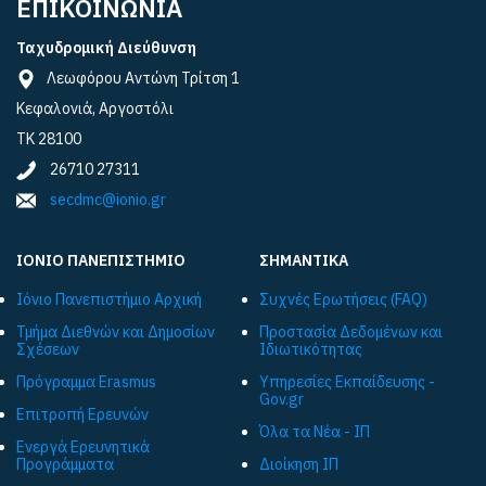
ΕΠΙΚΟΙΝΩΝΙΑ
Ταχυδρομική Διεύθυνση
Λεωφόρου Αντώνη Τρίτση 1
Κεφαλονιά, Αργοστόλι
ΤΚ 28100
26710 27311
secdmc@ionio.gr
ΙΟΝΙΟ ΠΑΝΕΠΙΣΤΗΜΙΟ
ΣΗΜΑΝΤΙΚΑ
Ιόνιο Πανεπιστήμιο Αρχική
Συχνές Ερωτήσεις (FAQ)
Τμήμα Διεθνών και Δημοσίων
Προστασία Δεδομένων και
Σχέσεων
Ιδιωτικότητας
Πρόγραμμα Εrasmus
Υπηρεσίες Εκπαίδευσης -
Gov.gr
Επιτροπή Ερευνών
Όλα τα Νέα - ΙΠ
Ενεργά Ερευνητικά
Προγράμματα
Διοίκηση ΙΠ