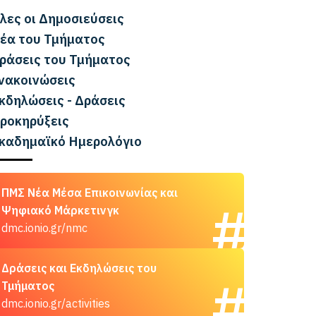
λες οι Δημοσιεύσεις
έα του Τμήματος
ράσεις του Τμήματος
νακοινώσεις
κδηλώσεις - Δράσεις
ροκηρύξεις
καδημαϊκό Ημερολόγιο
ΠΜΣ Νέα Μέσα Επικοινωνίας και
Ψηφιακό Μάρκετινγκ
dmc.ionio.gr/nmc
Δράσεις και Εκδηλώσεις του
Τμήματος
dmc.ionio.gr/activities