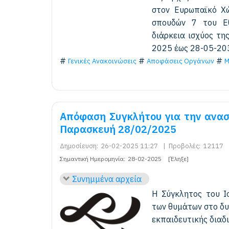
στον Ευρωπαϊκό Χώ
σπουδών 7 του Εθ
διάρκεια ισχύος τη
2025 έως 28-05-20
Γενικές Ανακοινώσεις
Αποφάσεις Οργάνων
Μ
Απόφαση Συγκλήτου για την αναστ
Παρασκευή 28/02/2025
Δημοσίευση:
26-02-2025 11:27
|
Προβολές:
12117
Σημαντική Ημερομηνία:
28-02-2025
[Έληξε]
Συνημμένα αρχεία
Η Σύγκλητος του Ι
των θυμάτων στο δυ
εκπαιδευτικής διαδ