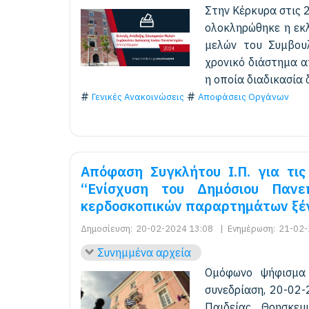
Στην Κέρκυρα στις 
ολοκληρώθηκε η εκλ
μελών του Συμβουλ
χρονικό διάστημα 
η οποία διαδικασία 
Γενικές Ανακοινώσεις
Αποφάσεις Οργάνων
Απόφαση Συγκλήτου Ι.Π. για τις
“Ενίσχυση του Δημόσιου Πανεπ
κερδοσκοπικών παραρτημάτων ξέ
Δημοσίευση:
20-02-2024 13:08
|
Ενημέρωση:
21-02-
Συνημμένα αρχεία
Ομόφωνο ψήφισμα 
συνεδρίαση, 20-02-
Παιδείας, Θρησκε