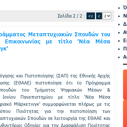
Ό
Ν
Σελίδα 2 / 2 :
<<
<
Δ
Α
γράμματος Μεταπτυχιακών Σπουδών του
Ε
Επικοινωνίας με τίτλο 'Νέα Μέσα
γκ'
Π
Α
όγησης και Πιστοποίησης (ΣΑΠ) της Εθνικής Αρχής
ευσης (ΕΘΑΑΕ) πιστοποίησε ότι το Πρόγραμμα
Σπουδών του Τμήματος Ψηφιακών Μέσων &
υ Ιονίου Πανεπιστημίου με τίτλο 'Νέα Μέσα
φιακό Μάρκετινγκ' συμμορφώνεται πλήρως με τις
ύπου Ποιότητας για την πιστοποίηση των
πτυχιακών Σπουδών σε λειτουργία της ΕΘΑΑΕ και
υθυντήριες Οδηγίες για την Διασφάλιση Ποιότητας