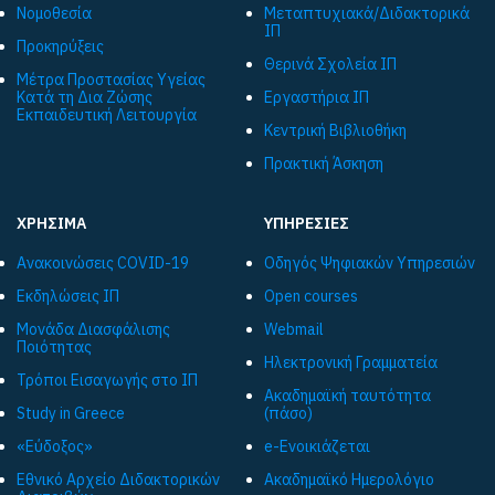
Νομοθεσία
Μεταπτυχιακά/Διδακτορικά
ΙΠ
Προκηρύξεις
Θερινά Σχολεία ΙΠ
Μέτρα Προστασίας Υγείας
Κατά τη Δια Ζώσης
Εργαστήρια ΙΠ
Εκπαιδευτική Λειτουργία
Κεντρική Βιβλιοθήκη
Πρακτική Άσκηση
ΧΡΗΣΙΜΑ
ΥΠΗΡΕΣΙΕΣ
Ανακοινώσεις COVID-19
Οδηγός Ψηφιακών Υπηρεσιών
Εκδηλώσεις ΙΠ
Open courses
Μονάδα Διασφάλισης
Webmail
Ποιότητας
Ηλεκτρονική Γραμματεία
Τρόποι Εισαγωγής στο ΙΠ
Ακαδημαϊκή ταυτότητα
Study in Greece
(πάσο)
«Εύδοξος»
e-Ενοικιάζεται
Εθνικό Αρχείο Διδακτορικών
Ακαδημαϊκό Ημερολόγιο